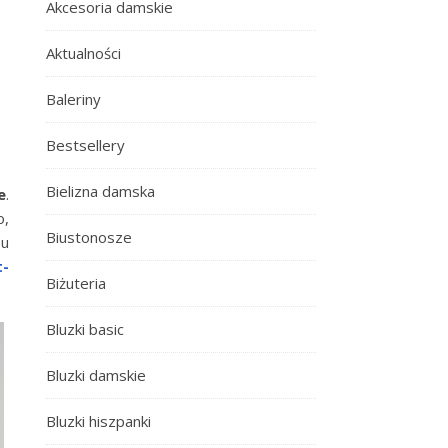
Akcesoria damskie
Aktualności
Baleriny
Bestsellery
Bielizna damska
e
.
o,
Biustonosze
pu
t-
Biżuteria
Bluzki basic
Bluzki damskie
Bluzki hiszpanki