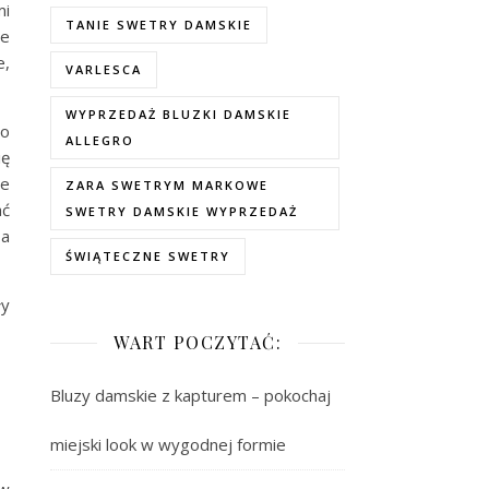
mi
TANIE SWETRY DAMSKIE
ie
e,
VARLESCA
WYPRZEDAŻ BLUZKI DAMSKIE
do
ALLEGRO
ię
ie
ZARA SWETRYM MARKOWE
ać
SWETRY DAMSKIE WYPRZEDAŻ
 a
ŚWIĄTECZNE SWETRY
ły
WART POCZYTAĆ:
Bluzy damskie z kapturem – pokochaj
miejski look w wygodnej formie
 w