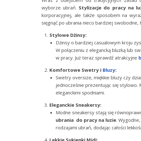
wyborze ubrań.
Stylizacje do pracy na lu
korporacyjnej, ale także sposobem na wyra
sięgnąć po ubrania nieco bardziej swobodne, t
Stylowe Dżinsy:
Dżinsy o bardziej casualowym kroju zys
W połączeniu z elegancką bluzką lub 
w pracy. Już teraz sprawdź atrakcyjne
b
Komfortowe Swetry i
Bluzy
:
Swetry oversize, miękkie bluzy czy dz
jednocześnie prezentując się stylowo. 
eleganckimi spodniami.
Eleganckie Sneakersy:
Modne sneakersy stają się równopraw
ubrania do pracy na luzie
. Wygodne,
rodzajami ubrań, dodając całości lekkoś
Lekkie Sukienki Midi: