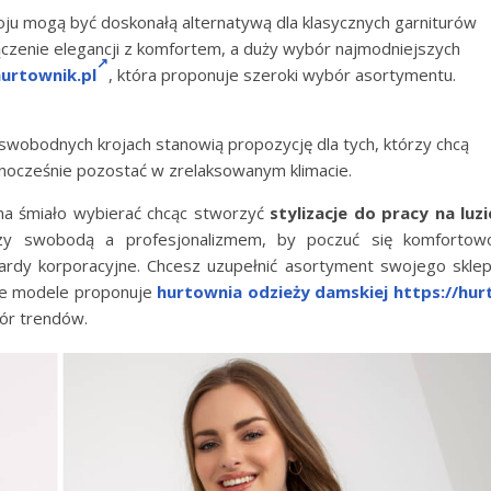
oju mogą być doskonałą alternatywą dla klasycznych garniturów
czenie elegancji z komfortem, a duży wybór najmodniejszych
hurtownik.pl
, która proponuje szeroki wybór asortymentu.
 swobodnych krojach stanowią propozycję dla tych, którzy chcą
dnocześnie pozostać w zrelaksowanym klimacie.
żna śmiało wybierać chcąc stworzyć
stylizacje do pracy na luzi
dzy swobodą a profesjonalizmem, by poczuć się komfortow
ardy korporacyjne. Chcesz uzupełnić asortyment swojego skle
ie modele proponuje
hurtownia odzieży damskiej
https://hur
bór trendów.