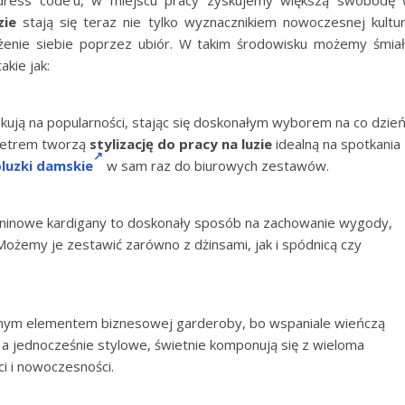
zie
stają się teraz nie tylko wyznacznikiem nowoczesnej kultu
żenie siebie poprzez ubiór. W takim środowisku możemy śmia
akie jak:
kują na popularności, stając się doskonałym wyborem na co dzień
swetrem tworzą
stylizację do pracy na luzie
idealną na spotkania
luzki damskie
w sam raz do biurowych zestawów.
ianinowe kardigany to doskonały sposób na zachowanie wygody,
Możemy je zestawić zarówno z dżinsami, jak i spódnicą czy
nym elementem biznesowej garderoby, bo wspaniale wieńczą
 a jednocześnie stylowe, świetnie komponują się z wieloma
ci i nowoczesności.