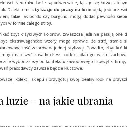
telności. Neutralne beże są uniwersalne, łącząc się łatwo z inny
look. Dzięki temu
stylizacje do pracy na luzie
będą jednocześn
ieni, takie jak bordo czy burgund, mogą dodać pewności siebi
ych w formie całego stroju.
kać zbyt krzykliwych kolorów, zwłaszcza jeśli nie pasują one 
zbyt ekstrawaganckie wzory mogą sprawić, że strój stanie s
miarkowaną ilość wzorów w jednej stylizacji. Ponadto, zbyt krótk
ż mogą naruszyć zasady dress code’u, dlatego warto zachow
ecznie wybór zależy od kontekstu zawodowego i specyfiki firmy,
kiwań pracodawcy zawsze będzie kluczowe.
wszej kolekcji sklepu i przygotuj swój idealny look na przysz
 luzie – na jakie ubrania
dress code’u, w miejscu pracy zyskujemy większą swobodę