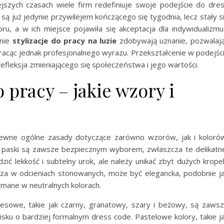
ejszych czasach wiele firm redefiniuje swoje podejście do dre
e są już jedynie przywilejem kończącego się tygodnia, lecz stały s
u, a w ich miejsce pojawiła się akceptacja dla indywidualizmu
śnie
stylizacje do pracy na luzie
zdobywają uznanie, pozwalaj
acąc jednak profesjonalnego wyrazu. Przekształcenie w podejśc
refleksja zmieniającego się społeczeństwa i jego wartości.
pracy – jakie wzory i
 pewne ogólne zasady dotyczące zarówno wzorów, jak i koloró
y, paski są zawsze bezpiecznym wyborem, zwłaszcza te delikatn
ić lekkość i subtelny urok, ale należy unikać zbyt dużych krope
zcza w odcieniach stonowanych, może być elegancka, podobnie j
ymane w neutralnych kolorach.
iznesowe, takie jak czarny, granatowy, szary i beżowy, są zaws
u o bardziej formalnym dress code. Pastelowe kolory, takie j