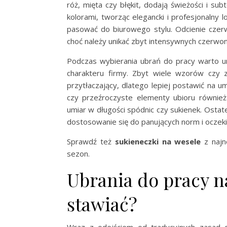
róż, mięta czy błękit, dodają świeżości i sub
kolorami, tworząc elegancki i profesjonalny 
pasować do biurowego stylu. Odcienie czerw
choć należy unikać zbyt intensywnych czerwon
Podczas wybierania ubrań do pracy warto uni
charakteru firmy. Zbyt wiele wzorów czy 
przytłaczający, dlatego lepiej postawić na u
czy przeźroczyste elementy ubioru równie
umiar w długości spódnic czy sukienek. Ostat
dostosowanie się do panujących norm i ocze
Sprawdź też
sukieneczki na wesele
z najno
sezon.
Ubrania do pracy na
stawiać?
Wraz z odejściem od tradycyjnych zasad 