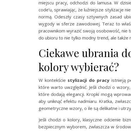
miejscu pracy, odchodzi do lamusa. W dzisi
code’u, sprawiając, że luźniejsze stylizacje ni
normą. Odeszły czasy sztywnych zasad ubior
wygody w sferze zawodowej. Teraz to wła
pracownikom wyrazić swoją osobowość, nie tr
do ubioru to nie tylko modny trend, ale także 
Ciekawe ubrania do 
kolory wybierać?
W kontekście
stylizacji do pracy
istnieją
które warto uwzględnić. Jeśli chodzi o wzor
które dodają elegancji. Kropki mogą wprowadz
aby uniknąć efektu nadmiaru. Kratka, zwłas
geometryczne wzory, o ile są delikatne i utrz
Jeśli chodzi o kolory, klasyczne odcienie b
bezpiecznym wyborem, zwłaszcza w środowisk