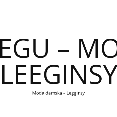
IEGU – M
LEEGINS
Moda damska – Legginsy