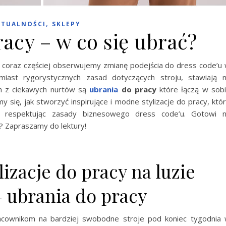
,
KTUALNOŚCI
SKLEPY
acy – w co się ubrać?
y coraz częściej obserwujemy zmianę podejścia do dress code’u
amiast rygorystycznych zasad dotyczących stroju, stawiają 
ym z ciekawych nurtów są
ubrania
do pracy
które łączą w sob
y się, jak stworzyć inspirujące i modne stylizacje do pracy, któ
e respektując zasady biznesowego dress code’u. Gotowi 
? Zapraszamy do lektury!
izacje do pracy na luzie
– ubrania do pracy
pracownikom na bardziej swobodne stroje pod koniec tygodnia