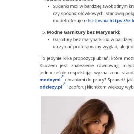
Sukienki midi w bardziej swobodnym kr
czy spódnic ołówkowych. Stanowią połą
modeli oferuje e
hurtownia
https://e-
Modne Garnitury bez Marynarki:
Garnitury bez marynarki lub w bardziej
utrzymać profesjonalny wygląd, ale je
To jedynie kilka propozycji ubrań, które mo
Kluczem jest znalezienie równowagi mię
jednocześnie respektując wyznaczone stand
modnymi
ubraniami do pracy? Sprawdź jak
odziezy.pl
i zaoferuj klientkom większy wy