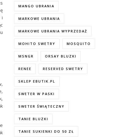
ss
MANGO UBRANIA
ię
 i
MARKOWE UBRANIA
ąc
MARKOWE UBRANIA WYPRZEDAŻ
iu
MOHITO SWETRY
MOSQUITO
MSNGR
ORSAY BLUZKI
RENEE
RESERVED SWETRY
SKLEP EBUTIK.PL
w,
e,
SWETER W PASKI
k,
ak
SWETER ŚWIĄTECZNY
TANIE BLUZKI
ze
TANIE SUKIENKI DO 50 ZŁ
ak