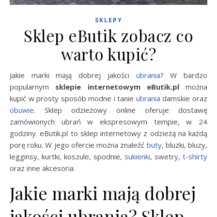
SKLEPY
Sklep eButik zobacz co
warto kupić?
Jakie marki mają dobrej jakości
ubrania
? W bardzo
popularnym
sklepie internetowym eButik.pl
można
kupić w prosty sposób modne i tanie
ubrania
damskie oraz
obuwie
. Sklep odzieżowy online oferuje dostawę
zamówionych ubrań w ekspresowym tempie, w 24
godziny. eButik.pl to sklep internetowy z odzieżą na każdą
porę roku. W jego ofercie można znaleźć
buty
, bluzki, bluzy,
legginsy, kurtki, koszule, spodnie,
sukienki
, swetry,
t-shirty
oraz inne akcesoria.
Jakie marki mają dobrej
jakości ubrania? Sklep