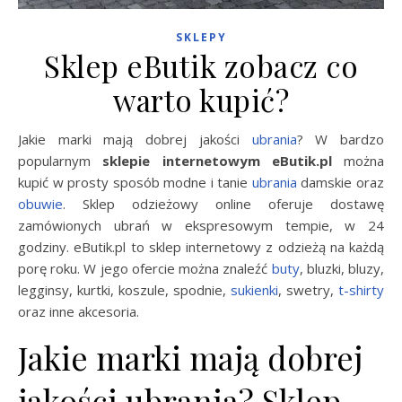
SKLEPY
Sklep eButik zobacz co
warto kupić?
Jakie marki mają dobrej jakości
ubrania
? W bardzo
popularnym
sklepie internetowym eButik.pl
można
kupić w prosty sposób modne i tanie
ubrania
damskie oraz
obuwie
. Sklep odzieżowy online oferuje dostawę
zamówionych ubrań w ekspresowym tempie, w 24
godziny. eButik.pl to sklep internetowy z odzieżą na każdą
porę roku. W jego ofercie można znaleźć
buty
, bluzki, bluzy,
legginsy, kurtki, koszule, spodnie,
sukienki
, swetry,
t-shirty
oraz inne akcesoria.
Jakie marki mają dobrej
jakości ubrania? Sklep