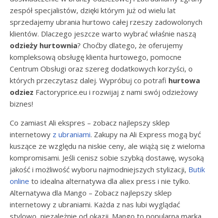
zespół specjalistów, dzięki którym już od wielu lat
sprzedajemy ubrania hurtowo całej rzeszy zadowolonych
klientów. Dlaczego jeszcze warto wybrać właśnie naszą
odzieży hurtownia
? Choćby dlatego, że oferujemy
kompleksową obsługę klienta hurtowego, pomocne
Centrum Obsługi oraz szereg dodatkowych korzyści, o
których przeczytasz dalej. Wypróbuj co potrafi
hurtowa
odziez
Factoryprice.eu i rozwijaj z nami swój odzieżowy
biznes!
Co zamiast Ali ekspres – zobacz najlepszy sklep
internetowy
z ubraniami
. Zakupy na Ali Express mogą być
kuszące ze względu na niskie ceny, ale wiążą się z wieloma
kompromisami. Jeśli cenisz sobie szybką dostawę, wysoką
jakość i możliwość wyboru najmodniejszych stylizacji,
Butik
online
to idealna alternatywa dla aliex press i nie tylko.
Alternatywa dla Mango – Zobacz najlepszy sklep
internetowy z ubraniami. Każda z nas lubi wyglądać
stylowo, niezależnie od okazji. Mango to popularna marka,