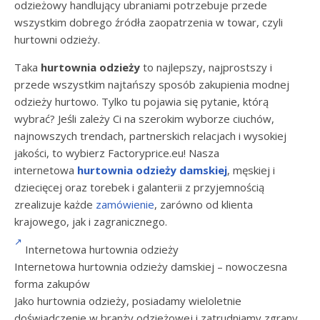
odzieżowy handlujący ubraniami potrzebuje przede
wszystkim dobrego źródła zaopatrzenia w towar, czyli
hurtowni odzieży.
Taka
hurtownia odzieży
to najlepszy, najprostszy i
przede wszystkim najtańszy sposób zakupienia modnej
odzieży hurtowo. Tylko tu pojawia się pytanie, którą
wybrać? Jeśli zależy Ci na szerokim wyborze ciuchów,
najnowszych trendach, partnerskich relacjach i wysokiej
jakości, to wybierz Factoryprice.eu! Nasza
internetowa
hurtownia odzieży damskiej
, męskiej i
dziecięcej oraz torebek i galanterii z przyjemnością
zrealizuje każde
zamówienie
, zarówno od klienta
krajowego, jak i zagranicznego.
Internetowa hurtownia odzieży
Internetowa hurtownia odzieży damskiej – nowoczesna
forma zakupów
Jako hurtownia odzieży, posiadamy wieloletnie
doświadczenie w branży odzieżowej i zatrudniamy zgrany