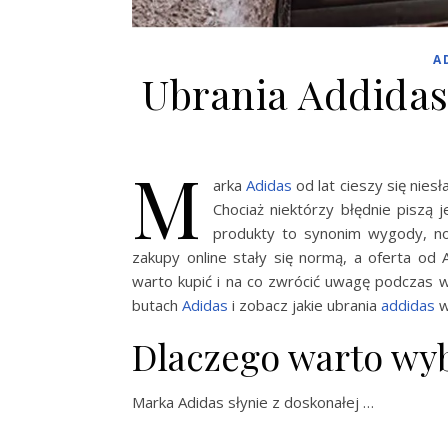
A
Ubrania Addidas
M
arka
Adidas
od lat cieszy się nie
Chociaż niektórzy błędnie piszą 
produkty to synonim wygody, no
zakupy online stały się normą, a oferta od
warto kupić i na co zwrócić uwagę podczas
butach
Adidas
i zobacz jakie ubrania
addidas
w
Dlaczego warto wy
Marka Adidas słynie z doskonałej …