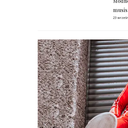
Modne
musis
23 wrześn