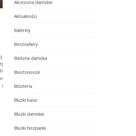
Akcesoria damskie
Aktualności
Baleriny
Bestsellery
j.
Bielizna damska
ej
ch
Biustonosze
Co
h
i
Biżuteria
Bluzki basic
Bluzki damskie
Bluzki hiszpanki