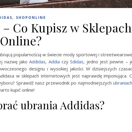
,
DIDAS
SHOPONLINE
 – Co Kupisz w Sklepach
Online?
słabnącą popularnością w świecie mody sportowej i streetwearowe
jej nazwę jako
Addidas
,
Addia
czy
Sdidas
, jedno jest pewne – j
woczesnego designu i wysokiej jakości. W dzisiejszych czasa
 Adidasa w sklepach internetowych jest naprawdę imponująca. 
 wyboru? Sprawdź nasz przewodnik po najmodniejszych
ubraniac
arto kupić online!
brać ubrania Addidas?