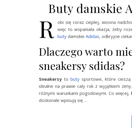
Buty damskie A
R
obi się coraz cieplej, wiosna nadch
więc to wspaniała okazja, żeby ro
buty
damskie
Adidas
, odkryjcie ciek
Dlaczego warto mie
sneakersy sdidas?
Sneakersy
to
buty
sportowe, które ciesz
idealne na prawie cały rok z wyjątkiem zimy
różnymi warunkami pogodowymi. Co więcej,
doskonale wpisują się …