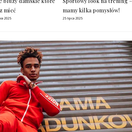
 bluzy damskie które
Sportowy look na trening 
z mieć
mamy kilka pomysłów!
ia 2025
25 lipca 2025