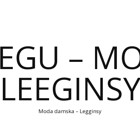
IEGU – M
LEEGINS
Moda damska – Legginsy