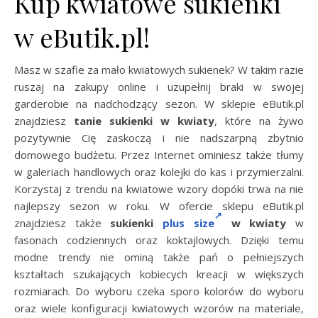
Kup kwiatowe sukienki
w eButik.pl!
Masz w szafie za mało kwiatowych sukienek? W takim razie
ruszaj na zakupy online i uzupełnij braki w swojej
garderobie na nadchodzący sezon. W sklepie eButik.pl
znajdziesz
tanie sukienki w kwiaty
, które na żywo
pozytywnie Cię zaskoczą i nie nadszarpną zbytnio
domowego budżetu. Przez Internet ominiesz także tłumy
w galeriach handlowych oraz kolejki do kas i przymierzalni.
Korzystaj z trendu na kwiatowe wzory dopóki trwa na nie
najlepszy sezon w roku. W ofercie sklepu eButik.pl
znajdziesz także
sukienki
plus size
w kwiaty
w
fasonach codziennych oraz koktajlowych. Dzięki temu
modne trendy nie ominą także pań o pełniejszych
kształtach szukających kobiecych kreacji w większych
rozmiarach. Do wyboru czeka sporo kolorów do wyboru
oraz wiele konfiguracji kwiatowych wzorów na materiale,