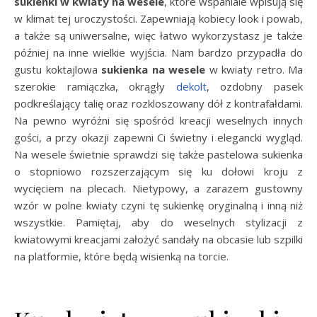
sukienki w kwiaty na wesele
, które wspaniale wpisują się
w klimat tej uroczystości. Zapewniają kobiecy look i powab,
a także są uniwersalne, więc łatwo wykorzystasz je także
później na inne wielkie wyjścia. Nam bardzo przypadła do
gustu koktajlowa
sukienka na wesele
w kwiaty retro. Ma
szerokie ramiączka, okrągły
dekolt
, ozdobny pasek
podkreślający talię oraz rozkloszowany dół z kontrafałdami.
Na pewno wyróżni się spośród kreacji weselnych innych
gości, a przy okazji zapewni Ci świetny i elegancki wygląd.
Na wesele świetnie sprawdzi się także pastelowa sukienka
o stopniowo rozszerzającym się ku dołowi kroju z
wycięciem na plecach. Nietypowy, a zarazem gustowny
wzór w polne kwiaty czyni tę sukienkę oryginalną i inną niż
wszystkie. Pamiętaj, aby do weselnych stylizacji z
kwiatowymi kreacjami założyć sandały na obcasie lub szpilki
na platformie, które będą wisienką na torcie.