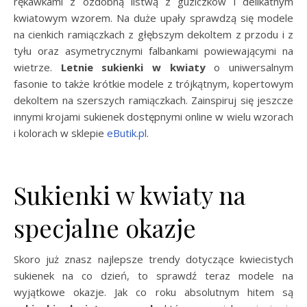
rękawkami z ozdobną listwą z guziczków i delikatnym
kwiatowym wzorem. Na duże upały sprawdzą się modele
na cienkich ramiączkach z głębszym dekoltem z przodu i z
tyłu oraz asymetrycznymi falbankami powiewającymi na
wietrze.
Letnie sukienki w kwiaty
o uniwersalnym
fasonie to także krótkie modele z trójkątnym, kopertowym
dekoltem na szerszych ramiączkach. Zainspiruj się jeszcze
innymi krojami sukienek dostępnymi online w wielu wzorach
i kolorach w sklepie
eButik.pl
.
Sukienki w kwiaty na
specjalne okazje
Skoro już znasz najlepsze trendy dotyczące kwiecistych
sukienek na co dzień, to sprawdź teraz modele na
wyjątkowe okazje. Jak co roku absolutnym hitem są