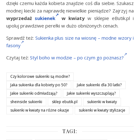
dzięki czemu każda kobieta znajdzie coś dla siebie. Szukasz
modnej kiecki za naprawdę niewielkie pieniądze? Zajrzyj na
wyprzedaż
sukienek
w kwiaty
w sklepie eButik.pl i
upoluj prawdziwe perełki w dużo obniżonych cenach.
Sprawdź też:
Sukienka plus size na wiosnę – modne wzory i
fasony
Czytaj też:
Styl boho w modzie – po czym go poznasz?
Czy kolorowe sukienki są modne?
Jaka sukienka dla kobiety po 50?
Jakie sukienki dla 30 latki?
Jakie sukienki odmładzają?
Jakie sukienki wyszczuplają?
sheinside sukienki
sklep ebutik.pl
sukienki w kwiaty
sukienki w kwiaty na różne okazje
sukienki w kwiaty stylizacje
TAGI: