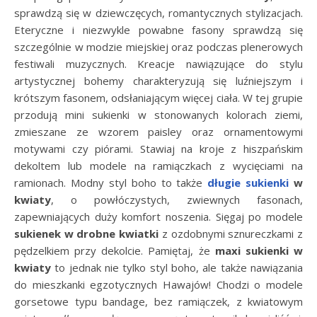
sprawdzą się w dziewczęcych, romantycznych stylizacjach.
Eteryczne i niezwykle powabne fasony sprawdzą się
szczególnie w modzie miejskiej oraz podczas plenerowych
festiwali muzycznych. Kreacje nawiązujące do stylu
artystycznej bohemy charakteryzują się luźniejszym i
krótszym fasonem, odsłaniającym więcej ciała. W tej grupie
przodują mini sukienki w stonowanych kolorach ziemi,
zmieszane ze wzorem paisley oraz ornamentowymi
motywami czy piórami. Stawiaj na kroje z hiszpańskim
dekoltem lub modele na ramiączkach z wycięciami na
ramionach. Modny styl boho to także
długie sukienki
w
kwiaty
, o powłóczystych, zwiewnych fasonach,
zapewniających duży komfort noszenia. Sięgaj po modele
sukienek w drobne kwiatki
z ozdobnymi sznureczkami z
pędzelkiem przy dekolcie. Pamiętaj, że
maxi sukienki w
kwiaty
to jednak nie tylko styl boho, ale także nawiązania
do mieszkanki egzotycznych Hawajów! Chodzi o modele
gorsetowe typu bandage, bez ramiączek, z kwiatowym