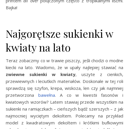
printem
all over
połączonym często z tropikalnymi liśćmi.
Bajka!
Najgorętsze sukienki w
kwiaty na lato
Teraz zobaczmy co w trawie piszczy, jeśli chodzi o modne
kiecki na lato. Wiadomo, że w upały najlepiej stawiać na
zwiewne sukienki w kwiaty
, uszyte z cienkich,
przewiewnych i leciutkich materiałów. Doskonale w tej roli
sprawdzą się szyfon, krepa, wiskoza, len czy jak najmniej
przetworzona
bawełna
. A co w kwestii fasonów i
kwiatowych wzorów? Latem stawiaj przede wszystkim na
sukienki na ramiączkach – cieńszych bądź szerszych – z jak
najmocniej wyciętym dekoltem. Polecamy na przykład
model z kwadratowym dekoltem i krótkimi bufkowymi