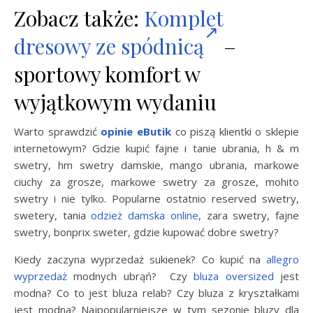
Zobacz także:
Komplet
dresowy ze spódnicą
–
sportowy komfort w
wyjątkowym wydaniu
Warto sprawdzić
opinie eButik
co piszą klientki o sklepie
internetowym? Gdzie kupić fajne i tanie ubrania, h & m
swetry, hm swetry damskie, mango ubrania, markowe
ciuchy za grosze, markowe swetry za grosze, mohito
swetry i nie tylko. Popularne ostatnio reserved swetry,
swetery, tania
odzież damska online
, zara swetry, fajne
swetry, bonprix sweter, gdzie kupować dobre swetry?
Kiedy zaczyna wyprzedaż sukienek? Co kupić na
allegro
wyprzedaż
modnych ubrąń? Czy
bluza oversized
jest
modna? Co to jest bluza relab? Czy bluza z kryształkami
jest modna? Najpopularniejsze w tym sezonie bluzy dla