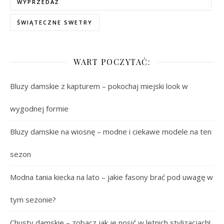
WYPRZEDAŻ
ŚWIĄTECZNE SWETRY
WART POCZYTAĆ:
Bluzy damskie z kapturem – pokochaj miejski look w
wygodnej formie
Bluzy damskie na wiosnę – modne i ciekawe modele na ten
sezon
Modna tania kiecka na lato – jakie fasony brać pod uwagę w
tym sezonie?
Chusty damskie – zobacz jak je nosić w letnich stylizacjach!