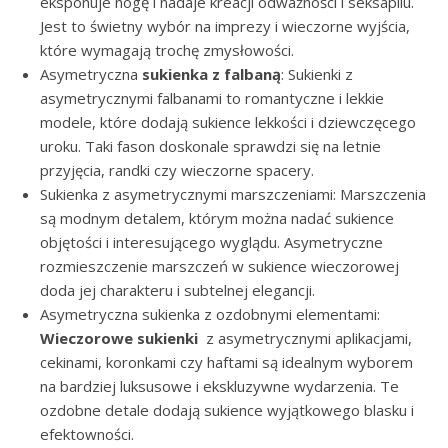
eksponuje nogę i nadaje kreacji odważności i seksapilu.
Jest to świetny wybór na imprezy i wieczorne wyjścia,
które wymagają trochę zmysłowości.
Asymetryczna
sukienka z falbaną
: Sukienki z
asymetrycznymi falbanami to romantyczne i lekkie
modele, które dodają sukience lekkości i dziewczęcego
uroku. Taki fason doskonale sprawdzi się na letnie
przyjęcia, randki czy wieczorne spacery.
Sukienka z asymetrycznymi marszczeniami: Marszczenia
są modnym detalem, którym można nadać sukience
objętości i interesującego wyglądu. Asymetryczne
rozmieszczenie marszczeń w sukience wieczorowej
doda jej charakteru i subtelnej elegancji.
Asymetryczna sukienka z ozdobnymi elementami:
Wieczorowe sukienki
z asymetrycznymi aplikacjami,
cekinami, koronkami czy haftami są idealnym wyborem
na bardziej luksusowe i ekskluzywne wydarzenia. Te
ozdobne detale dodają sukience wyjątkowego blasku i
efektowności.