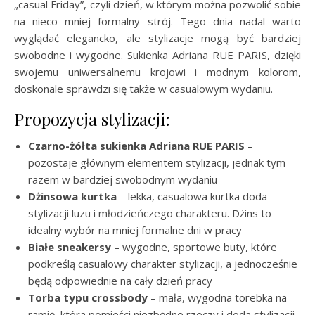
„casual Friday”, czyli dzień, w którym można pozwolić sobie
na nieco mniej formalny strój. Tego dnia nadal warto
wyglądać elegancko, ale stylizacje mogą być bardziej
swobodne i wygodne. Sukienka Adriana RUE PARIS, dzięki
swojemu uniwersalnemu krojowi i modnym kolorom,
doskonale sprawdzi się także w casualowym wydaniu.
Propozycja stylizacji:
Czarno-żółta sukienka Adriana RUE PARIS
–
pozostaje głównym elementem stylizacji, jednak tym
razem w bardziej swobodnym wydaniu
Dżinsowa kurtka
– lekka, casualowa kurtka doda
stylizacji luzu i młodzieńczego charakteru. Dżins to
idealny wybór na mniej formalne dni w pracy
Białe sneakersy
– wygodne, sportowe buty, które
podkreślą casualowy charakter stylizacji, a jednocześnie
będą odpowiednie na cały dzień pracy
Torba typu crossbody
– mała, wygodna torebka na
ramię, która pomieści niezbędne rzeczy i doda stylizacji