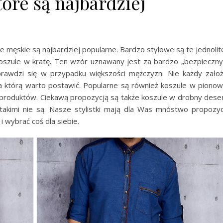
óre są najbardziej
męskie są najbardziej popularne. Bardzo stylowe są te jednolit
koszule w kratę. Ten wzór uznawany jest za bardzo „bezpieczny
prawdzi się w przypadku większości mężczyzn. Nie każdy zało
 na którą warto postawić. Popularne są również koszule w piono
h produktów. Ciekawą propozycją są także koszule w drobny dese
 takimi nie są. Nasze stylistki mają dla Was mnóstwo propozyc
i wybrać coś dla siebie.