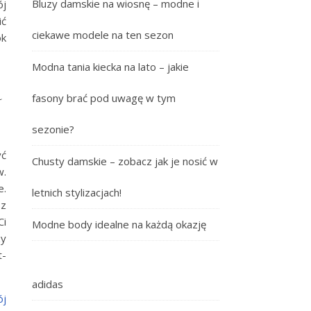
Bluzy damskie na wiosnę – modne i
ój
ić
ciekawe modele na ten sezon
ok
Modna tania kiecka na lato – jakie
a
fasony brać pod uwagę w tym
sezonie?
yć
Chusty damskie – zobacz jak je nosić w
w.
e.
letnich stylizacjach!
sz
Ci
Modne body idealne na każdą okazję
zy
t-
adidas
ój