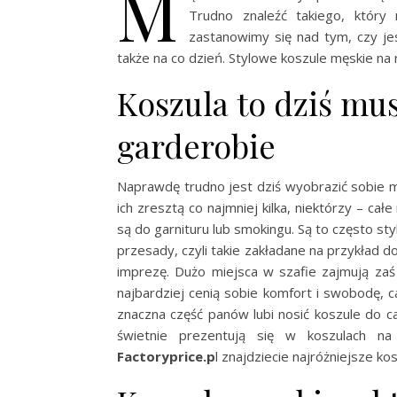
M
Trudno znaleźć takiego, który
zastanowimy się nad tym, czy jes
także na co dzień. Stylowe koszule męskie na 
Koszula to dziś mu
garderobie
Naprawdę trudno jest dziś wyobrazić sobie 
ich zresztą co najmniej kilka, niektórzy – c
są do garnituru lub smokingu. Są to często sty
przesady, czyli takie zakładane na przykład d
imprezę. Dużo miejsca w szafie zajmują za
najbardziej cenią sobie komfort i swobodę, c
znaczna część panów lubi nosić koszule do c
świetnie prezentują się w koszulach n
Factoryprice.p
l znajdziecie najróżniejsze ko