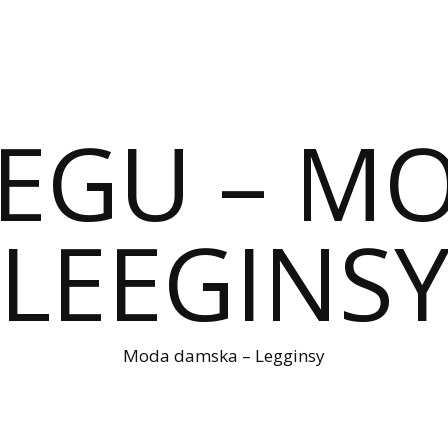
IEGU – M
LEEGINS
Moda damska – Legginsy