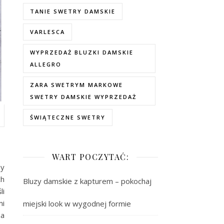
TANIE SWETRY DAMSKIE
VARLESCA
WYPRZEDAŻ BLUZKI DAMSKIE
ALLEGRO
ZARA SWETRYM MARKOWE
SWETRY DAMSKIE WYPRZEDAŻ
ŚWIĄTECZNE SWETRY
WART POCZYTAĆ:
zy
ch
Bluzy damskie z kapturem – pokochaj
li
mi
miejski look w wygodnej formie
za