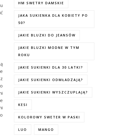
HM SWETRY DAMSKIE
gu
ić
JAKA SUKIENKA DLA KOBIETY PO
50?
JAKIE BLUZKI DO JEANSÓW
JAKIE BLUZKI MODNE W TYM
ROKU
ją
JAKIE SUKIENKI DLA 30 LATKI?
ne
ez
JAKIE SUKIENKI ODMŁADZAJĄ?
bo
ni
JAKIE SUKIENKI WYSZCZUPLAJĄ?
le
KESI
ni
go
KOLOROWY SWETER W PASKI
LUO
MANGO