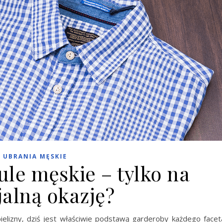
UBRANIA MĘSKIE
ule męskie – tylko na
jalną okazję?
 bielizny, dziś jest właściwie podstawą garderoby każdego facet