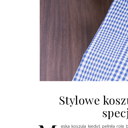
Stylowe kosz
spec
ęska koszula kiedyś pełniła rolę