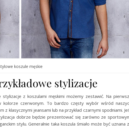
Stylowe koszule męskie
rzykładowe stylizacje
 stylizacje z koszulami męskimi możemy zestawić. Na pierws
 w kolorze czerwonym. To bardzo częsty wybór wśród naszy
em z klasycznymi jeansami lub na przykład czarnymi spodniami. Jeś
stylizacja dobrze będzie prezentować się zarówno ze sportowy
leganckim stylu. Generalnie taka koszula śmiało może być uznana 