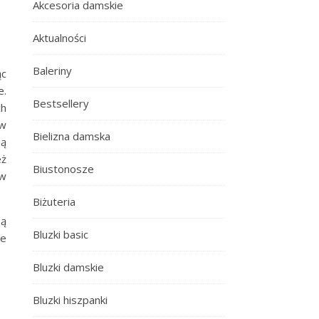
Akcesoria damskie
Aktualności
Baleriny
ąc
e.
Bestsellery
ch
w
Bielizna damska
ją
eż
Biustonosze
 w
Biżuteria
są
Bluzki basic
ne
Bluzki damskie
Bluzki hiszpanki