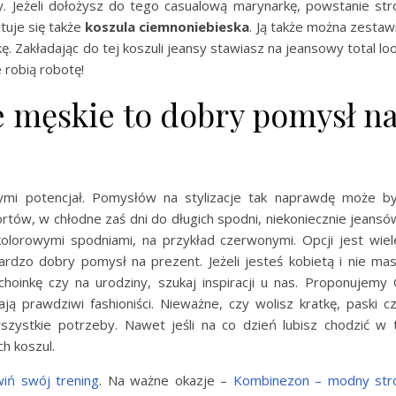
y. Jeżeli dołożysz do tego casualową marynarkę, powstanie str
tuje się także
koszula ciemnoniebieska
. Ją także można zestaw
ę. Zakładając do tej koszuli jeansy stawiasz na jeansowy total lo
 robią robotę!
e męskie to dobry pomysł n
ymi potencjał. Pomysłów na stylizacje tak naprawdę może b
tów, w chłodne zaś dni do długich spodni, niekoniecznie jeansó
kolorowymi spodniami, na przykład czerwonymi. Opcji jest wiel
dzo dobry pomysł na prezent. Jeżeli jesteś kobietą i nie ma
hoinkę czy na urodziny, szukaj inspiracji u nas. Proponujemy 
ją prawdziwi fashioniści. Nieważne, czy wolisz kratkę, paski c
ystkie potrzeby. Nawet jeśli na co dzień lubisz chodzić w 
ch koszul.
iń swój trening
. Na ważne okazje –
Kombinezon – modny str