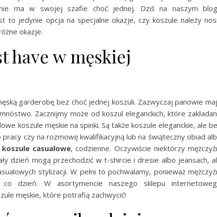
 nie ma w swojej szafie choć jednej. Dziś na naszym blo
t to jedynie opcja na specjalne okazje, czy koszule należy nos
różne okazje.
st have w męskiej
męską garderobę bez choć jednej koszuli. Zazwyczaj panowie ma
ałe mnóstwo. Zacznijmy może od koszul eleganckich, które zakłada
lowe koszule męskie na spinki. Są także koszule eleganckie, ale b
o pracy czy na rozmowę kwalifikacyjną lub na świąteczny obiad al
ś
koszule casualowe
, codzienne. Oczywiście niektórzy mężczyź
ały dzień mogą przechodzić w t-shircie i dresie albo jeansach, a
asualowych stylizacji. W pełni to pochwalamy, ponieważ mężczyź
a co dzień. W asortymencie naszego sklepu internetowe
szule męskie, które potrafią zachwycić!