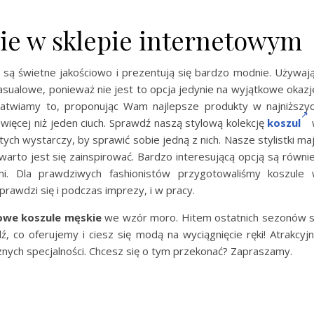
ie w sklepie internetowym
są świetne jakościowo i prezentują się bardzo modnie. Używaj
asualowe, ponieważ nie jest to opcja jedynie na wyjątkowe okazj
łatwiamy to, proponując Wam najlepsze produkty w najniższy
więcej niż jeden ciuch. Sprawdź naszą stylową kolekcję
koszul
otych wystarczy, by sprawić sobie jedną z nich. Nasze stylistki ma
arto jest się zainspirować. Bardzo interesującą opcją są równi
. Dla prawdziwych fashionistów przygotowaliśmy koszule
sprawdzi się i podczas imprezy, i w pracy.
owe koszule męskie
we wzór moro. Hitem ostatnich sezonów 
, co oferujemy i ciesz się modą na wyciągnięcie ręki! Atrakcyj
znych specjalności. Chcesz się o tym przekonać? Zapraszamy.