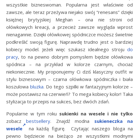
wszystkie bizneswoman. Popularna jest właściwie od
zawsze, ale teraz przeżywa niejako swój “renesans” dzięki
księżnej brytyjskiej Meghan – ona nie stroni od
ołówkowych kreacji, a przecież zawsze wygląda wprost
nienagannie. Dzięki ołówkowej spódniczce możesz świetnie
podkreślić swoją figurę. Naprawdę trudno jest o bardziej
kobiecy model. Jeżeli więc szukasz idealnego stroju
do
pracy
, to na pewno dobrym pomysłem będzie ołówkowa
spódnica – na przykład w kolorze czarnym, chociaż
niekoniecznie. My proponujemy Ci dziś klasyczny outfit w
stylu biznesowym – czarna ołówkowa spódniczka i biała
koszulowa
bluzka
. Do tego szpilki w fantazyjnym kolorze –
może postawisz na czerwień? To mega kobiecy kolor! Taka
stylizacja to przepis na sukces, bez dwóch zdań.
Popularne w tym roku
sukienki na wesele i nie tylko
zobacz
bestsellery
. Znajdź modna
sukieneczka na
wesele
na każdą figurę. Czytając naszego bloga na
pewno będziecie na bieżąco ze wszystkimi modnymi