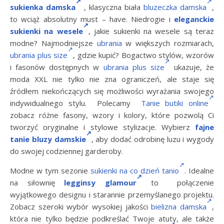
sukienka damska
, klasyczna biała
bluzeczka damska
,
to wciąż absolutny must – have. Niedrogie i
eleganckie
sukienki na wesele
, j
akie sukienki na wesele są teraz
modne? Najmodniejsze
ubrania
w większych rozmiarach,
ubrania plus size
, gdzie kupić? Bogactwo stylów, wzorów
i fasonów dostępnych w
ubrania plus size
ukazuje, że
moda XXL nie tylko nie zna ograniczeń, ale staje się
źródłem niekończących się możliwości wyrażania swojego
indywidualnego stylu. Polecamy
Tanie butiki online
zobacz różne fasony, wzory i kolory, które pozwolą Ci
tworzyć oryginalne i stylowe stylizacje. Wybierz
fajne
tanie bluzy damskie
, aby dodać odrobinę luzu i wygody
do swojej codziennej garderoby.
Modne w tym sezonie
sukienki na co dzień tanio
. Idealne
na siłownię
legginsy glamour
to połączenie
wyjątkowego designu i starannie przemyślanego projektu.
Zobacz szeroki wybór wysokiej jakości
bielizna damska
,
która nie tylko będzie podkreślać Twoje atuty, ale także