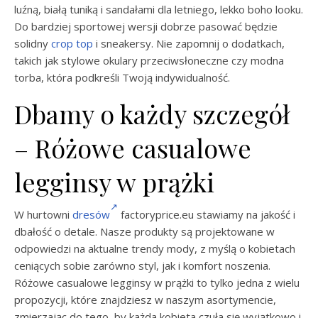
luźną, białą tuniką i sandałami dla letniego, lekko boho looku.
Do bardziej sportowej wersji dobrze pasować będzie
solidny
crop top
i sneakersy. Nie zapomnij o dodatkach,
takich jak stylowe okulary przeciwsłoneczne czy modna
torba, która podkreśli Twoją indywidualność.
Dbamy o każdy szczegół
– Różowe casualowe
legginsy w prążki
W hurtowni
dresów
factoryprice.eu stawiamy na jakość i
dbałość o detale. Nasze produkty są projektowane w
odpowiedzi na aktualne trendy mody, z myślą o kobietach
ceniących sobie zarówno styl, jak i komfort noszenia.
Różowe casualowe legginsy w prążki to tylko jedna z wielu
propozycji, które znajdziesz w naszym asortymencie,
zmierzając do tego, by każda kobieta czuła się wyjątkowo i