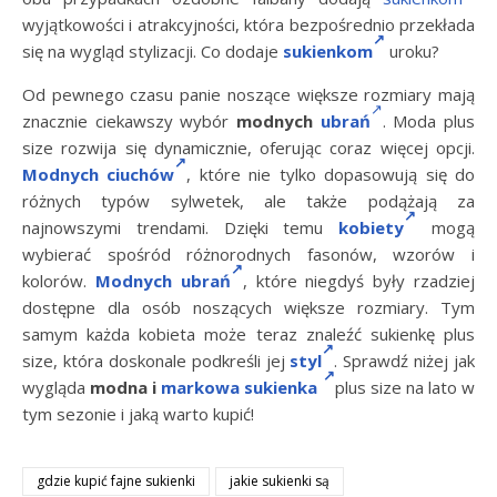
wyjątkowości i atrakcyjności, która bezpośrednio przekłada
się na wygląd stylizacji. Co dodaje
sukienkom
uroku?
Od pewnego czasu panie noszące większe rozmiary mają
znacznie ciekawszy wybór
modnych
ubrań
. Moda plus
size rozwija się dynamicznie, oferując coraz więcej opcji.
Modnych ciuchów
, które nie tylko dopasowują się do
różnych typów sylwetek, ale także podążają za
najnowszymi trendami. Dzięki temu
kobiety
mogą
wybierać spośród różnorodnych fasonów, wzorów i
kolorów.
Modnych ubrań
, które niegdyś były rzadziej
dostępne dla osób noszących większe rozmiary. Tym
samym każda kobieta może teraz znaleźć sukienkę plus
size, która doskonale podkreśli jej
styl
. Sprawdź niżej jak
wygląda
modna i
markowa sukienka
plus size na lato w
tym sezonie i jaką warto kupić!
gdzie kupić fajne sukienki
jakie sukienki są