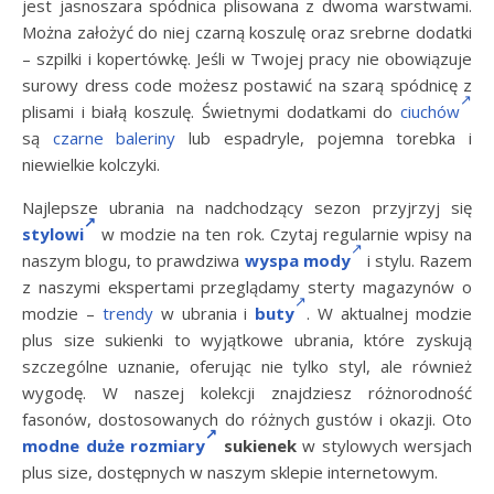
jest jasnoszara spódnica plisowana z dwoma warstwami.
Można założyć do niej czarną koszulę oraz srebrne dodatki
– szpilki i kopertówkę. Jeśli w Twojej pracy nie obowiązuje
surowy dress code możesz postawić na szarą spódnicę z
plisami i białą koszulę. Świetnymi dodatkami do
ciuchów
są
czarne baleriny
lub espadryle, pojemna torebka i
niewielkie kolczyki.
Najlepsze ubrania na nadchodzący sezon przyjrzyj się
stylowi
w modzie na ten rok. Czytaj regularnie wpisy na
naszym blogu, to prawdziwa
wyspa mody
i stylu. Razem
z naszymi ekspertami przeglądamy sterty magazynów o
modzie –
trendy
w ubrania i
buty
. W aktualnej modzie
plus size sukienki to wyjątkowe ubrania, które zyskują
szczególne uznanie, oferując nie tylko styl, ale również
wygodę. W naszej kolekcji znajdziesz różnorodność
fasonów, dostosowanych do różnych gustów i okazji. Oto
modne duże rozmiary
sukienek
w stylowych wersjach
plus size, dostępnych w naszym sklepie internetowym.