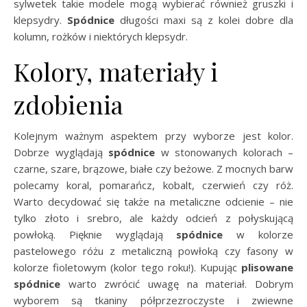
sylwetek takie modele mogą wybierać również gruszki i
klepsydry.
Spódnice
długości maxi są z kolei dobre dla
kolumn, rożków i niektórych klepsydr.
Kolory, materiały i
zdobienia
Kolejnym ważnym aspektem przy wyborze jest kolor.
Dobrze wyglądają
spódnice
w stonowanych kolorach –
czarne, szare, brązowe, białe czy beżowe. Z mocnych barw
polecamy koral, pomarańcz, kobalt, czerwień czy róż.
Warto decydować się także na metaliczne odcienie – nie
tylko złoto i srebro, ale każdy odcień z połyskującą
powłoką. Pięknie wyglądają
spódnice
w kolorze
pastelowego różu z metaliczną powłoką czy fasony w
kolorze fioletowym (kolor tego roku!). Kupując
plisowane
spódnice
warto zwrócić uwagę na materiał. Dobrym
wyborem są tkaniny półprzezroczyste i zwiewne