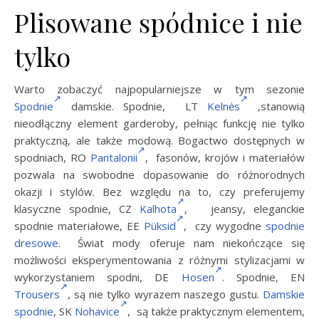
Plisowane spódnice i nie
tylko
Warto zobaczyć najpopularniejsze w tym sezonie
Spodnie
damskie. Spodnie, LT
Kelnės
,stanowią
nieodłączny element garderoby, pełniąc funkcję nie tylko
praktyczną, ale także modową. Bogactwo dostępnych w
spodniach, RO
Pantalonii
, fasonów, krojów i materiałów
pozwala na swobodne dopasowanie do różnorodnych
okazji i stylów. Bez względu na to, czy preferujemy
klasyczne spodnie, CZ
Kalhota
, jeansy, eleganckie
spodnie materiałowe, EE
Püksid
, czy wygodne
spodnie
dresowe
. Świat mody oferuje nam niekończące się
możliwości eksperymentowania z różnymi stylizacjami w
wykorzystaniem spodni, DE
Hosen
. Spodnie, EN
Trousers
, są nie tylko wyrazem naszego gustu.
Damskie
spodnie
, SK
Nohavice
,
są także praktycznym elementem,