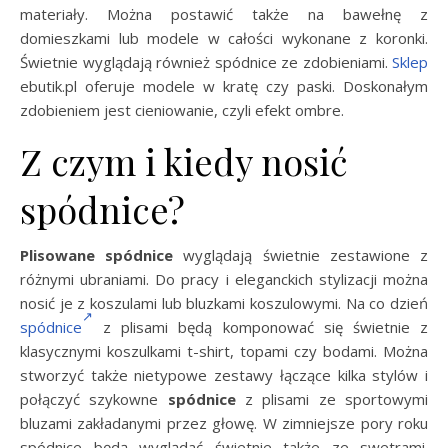
materiały. Można postawić także na bawełnę z
domieszkami lub modele w całości wykonane z koronki.
Świetnie wyglądają również spódnice ze zdobieniami.
Sklep
ebutik.pl oferuje modele w kratę czy paski. Doskonałym
zdobieniem jest cieniowanie, czyli efekt ombre.
Z czym i kiedy nosić
spódnice?
Plisowane spódnice
wyglądają świetnie zestawione z
różnymi ubraniami. Do pracy i eleganckich stylizacji można
nosić je z koszulami lub bluzkami koszulowymi. Na co dzień
spódnice
z plisami będą komponować się świetnie z
klasycznymi koszulkami t-shirt, topami czy bodami. Można
stworzyć także nietypowe zestawy łączące kilka stylów i
połączyć szykowne
spódnice
z plisami ze sportowymi
bluzami zakładanymi przez głowę. W zimniejsze pory roku
spódnice będą wyglądać świetnie także ze swetrami.