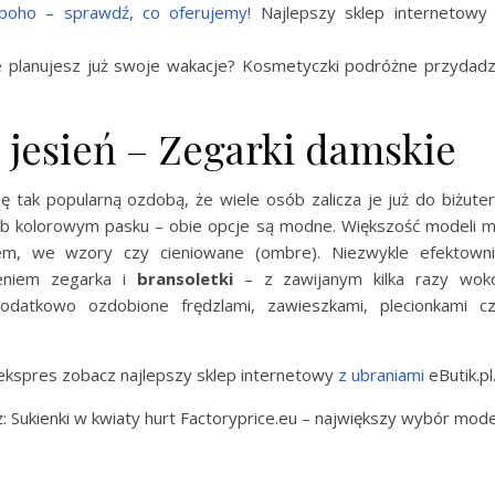
 boho – sprawdź, co oferujemy!
Najlepszy sklep internetowy
planujesz już swoje wakacje? Kosmetyczki podróżne przydad
 jesień – Zegarki damskie
ę tak popularną ozdobą, że wiele osób zalicza je już do biżuteri
ub kolorowym pasku – obie opcje są modne. Większość modeli 
em, we wzory czy cieniowane (ombre). Niezwykle efektown
zeniem zegarka i
bransoletki
– z zawijanym kilka razy wok
datkowo ozdobione frędzlami, zawieszkami, plecionkami c
 ekspres zobacz najlepszy sklep internetowy
z ubraniami
eButik.pl
Sukienki w kwiaty hurt Factoryprice.eu – największy wybór mode