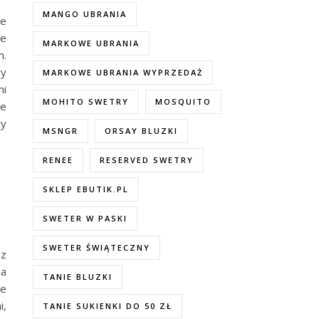
MANGO UBRANIA
je
ie
MARKOWE UBRANIA
m.
wy
MARKOWE UBRANIA WYPRZEDAŻ
mi
MOHITO SWETRY
MOSQUITO
le
zy
MSNGR
ORSAY BLUZKI
RENEE
RESERVED SWETRY
SKLEP EBUTIK.PL
SWETER W PASKI
SWETER ŚWIĄTECZNY
z
na
TANIE BLUZKI
ne
i,
TANIE SUKIENKI DO 50 ZŁ