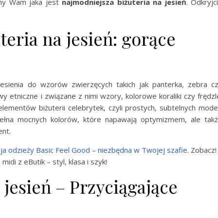
zamy Wam jaka jest
najmodniejsza biżuteria na jesień
. Odkryjc
eria na jesień: gorące
esienia do wzorów zwierzęcych takich jak panterka, zebra c
 etniczne i związane z nimi wzory, kolorowe koraliki czy frędzl
elementów biżuterii celebrytek, czyli prostych, subtelnych model
ełna mocnych kolorów, które napawają optymizmem, ale tak
ent.
ja odzieży Basic Feel Good – niezbędna w Twojej szafie
. Zobacz!
midi z eButik – styl, klasa i szyk!
jesień – Przyciągające