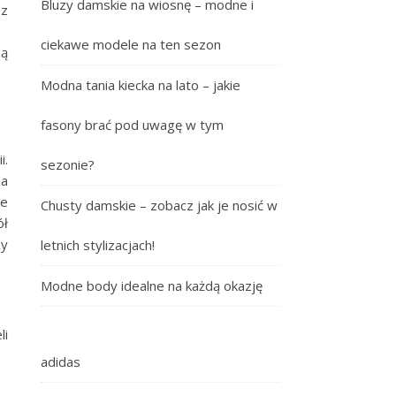
Bluzy damskie na wiosnę – modne i
 z
ciekawe modele na ten sezon
zą
Modna tania kiecka na lato – jakie
fasony brać pod uwagę w tym
i.
sezonie?
ma
ie
Chusty damskie – zobacz jak je nosić w
ół
zy
letnich stylizacjach!
Modne body idealne na każdą okazję
.
li
adidas