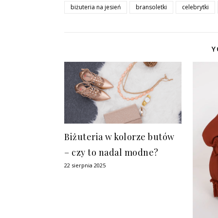
biżuteria na jesień
bransoletki
celebrytki
Y
Biżuteria w kolorze butów
– czy to nadal modne?
22 sierpnia 2025