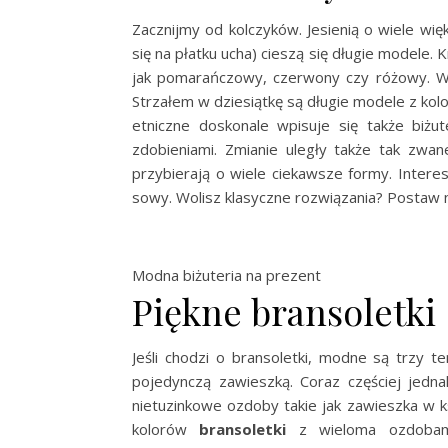
Zacznijmy od kolczyków. Jesienią o wiele wię
się na płatku ucha) cieszą się długie modele. 
jak pomarańczowy, czerwony czy różowy. W
Strzałem w dziesiątkę są długie modele z ko
etniczne doskonale wpisuje się także biżut
zdobieniami. Zmianie uległy także tak zwa
przybierają o wiele ciekawsze formy. Intere
sowy. Wolisz klasyczne rozwiązania? Postaw n
Modna biżuteria na prezent
Piękne bransoletki
Jeśli chodzi o bransoletki, modne są trzy t
pojedynczą zawieszką. Coraz częściej jed
nietuzinkowe ozdoby takie jak zawieszka w ksz
kolorów
bransoletki
z wieloma ozdobami 