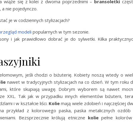
cja wiąże się z kolei z dwoma poprzednimi –
bransoletki
częs
 a nie pojedynczo.
ać je w codziennych stylizacjach?
przegląd modeli
popularnych w tym sezonie.
ony i jak prawidłowo dobrać je do sylwetki. Kilka praktyczny
aszyjniki
mowym, jeśli chodzi o biżuterię. Kobiety noszą wtedy o wie
lie
nawet w tradycyjnych stylizacjach na co dzień. W tym roku 
ami, które skupiają uwagę. Dobrym wyborem są nawet moc
 XXL. Tak jak w przypadku innych elementów biżuterii, ter
zlami i w kształcie liści.
Kolie
mają wiele zdobień i najczęściej d
 na przykład z kolorowego paska, paska metalicznych ozdób
eniami. Bezsprzecznie królują etniczne
kolie
pełne kolorów