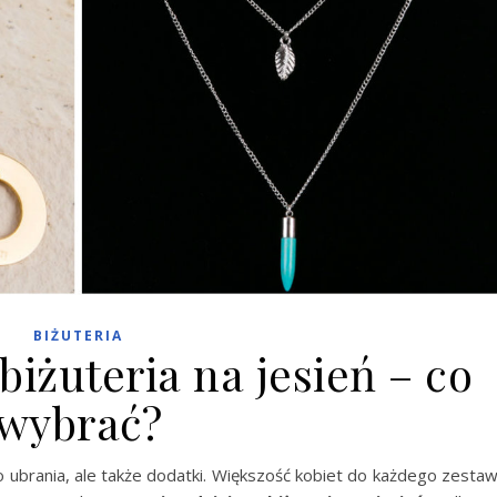
BIŻUTERIA
iżuteria na jesień – co
wybrać?
lko ubrania, ale także dodatki. Większość kobiet do każdego zesta