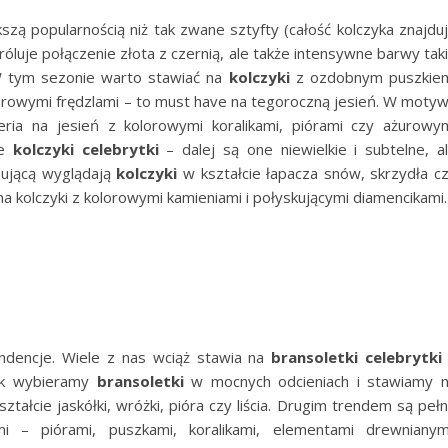
kszą popularnością niż tak zwane sztyfty (całość kolczyka znajdu
Króluje połączenie złota z czernią, ale także intensywne barwy tak
 tym sezonie warto stawiać na
kolczyki
z ozdobnym puszkie
lorowymi frędzlami – to must have na tegoroczną jesień. W moty
eria na jesień z kolorowymi koralikami, piórami czy ażurowy
ne
kolczyki celebrytki
– dalej są one niewielkie i subtelne, a
sującą wyglądają
kolczyki
w kształcie łapacza snów, skrzydła c
a kolczyki z kolorowymi kamieniami i połyskującymi diamencikami.
endencje. Wiele z nas wciąż stawia na
bransoletki celebrytki
nak wybieramy
bransoletki
w mocnych odcieniach i stawiamy 
tałcie jaskółki, wróżki, pióra czy liścia. Drugim trendem są peł
– piórami, puszkami, koralikami, elementami drewnianym