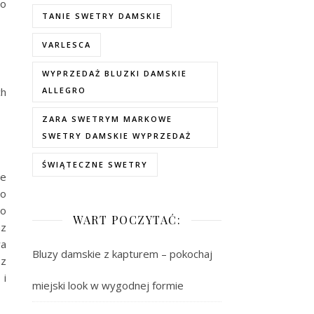
to
TANIE SWETRY DAMSKIE
VARLESCA
WYPRZEDAŻ BLUZKI DAMSKIE
ch
ALLEGRO
ZARA SWETRYM MARKOWE
SWETRY DAMSKIE WYPRZEDAŻ
ŚWIĄTECZNE SWETRY
le
do
no
WART POCZYTAĆ:
az
wa
Bluzy damskie z kapturem – pokochaj
 z
 i
miejski look w wygodnej formie