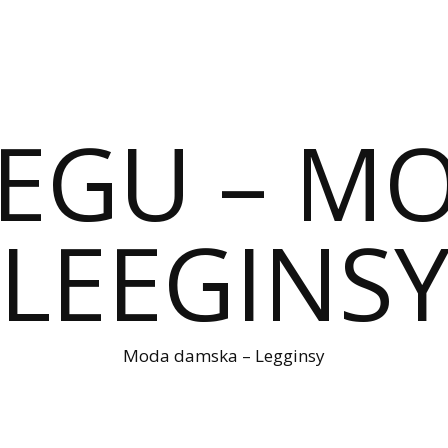
IEGU – M
LEEGINS
Moda damska – Legginsy