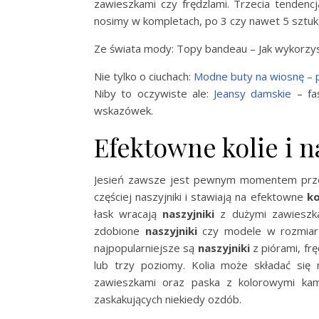
zawieszkami czy frędzlami. Trzecia tenden
nosimy w kompletach, po 3 czy nawet 5 sztuk,
Ze świata mody: Topy bandeau – Jak wykorzyst
Nie tylko o ciuchach:
Modne buty na wiosnę – 
Niby to oczywiste ale:
Jeansy damskie
– fas
wskazówek.
Efektowne kolie i n
Jesień zawsze jest pewnym momentem przeło
częściej naszyjniki i stawiają na efektowne
ko
łask wracają
naszyjniki
z dużymi zawieszk
zdobione
naszyjniki
czy modele w rozmiarze
najpopularniejsze są
naszyjniki
z piórami, fręd
lub trzy poziomy. Kolia może składać się
zawieszkami oraz paska z kolorowymi kami
zaskakujących niekiedy ozdób.