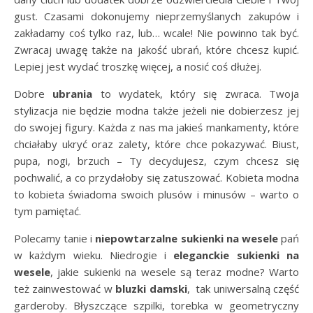
gust. Czasami dokonujemy nieprzemyślanych zakupów i
zakładamy coś tylko raz, lub… wcale! Nie powinno tak być.
Zwracaj uwagę także na jakość ubrań, które chcesz kupić.
Lepiej jest wydać troszkę więcej, a nosić coś dłużej.
Dobre
ubrania
to wydatek, który się zwraca. Twoja
stylizacja nie będzie modna także jeżeli nie dobierzesz jej
do swojej figury. Każda z nas ma jakieś mankamenty, które
chciałaby ukryć oraz zalety, które chce pokazywać. Biust,
pupa, nogi, brzuch – Ty decydujesz, czym chcesz się
pochwalić, a co przydałoby się zatuszować. Kobieta modna
to kobieta świadoma swoich plusów i minusów – warto o
tym pamiętać.
Polecamy tanie i
niepowtarzalne sukienki na wesele
pań
w każdym wieku. Niedrogie i
eleganckie sukienki na
wesele
, j
akie sukienki na wesele są teraz modne? Warto
też zainwestować w
bluzki damski
, tak uniwersalną część
garderoby. Błyszczące szpilki, torebka w geometryczny