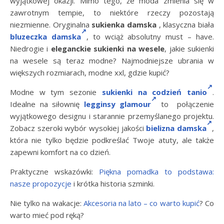
wyjątkowej okazji. Mimo tego, że moda zmienia się w
zawrotnym tempie, to niektóre rzeczy pozostają
niezmienne. Oryginalna
sukienka damska
, klasyczna biała
bluzeczka damska
, to wciąż absolutny must – have.
Niedrogie i
eleganckie sukienki na wesele
, j
akie sukienki
na wesele są teraz modne? Najmodniejsze ubrania w
większych rozmiarach, modne xxl, gdzie kupić?
Modne w tym sezonie
sukienki na codzień tanio
.
Idealne na siłownię
legginsy glamour
to połączenie
wyjątkowego designu i starannie przemyślanego projektu.
Zobacz szeroki wybór wysokiej jakości
bielizna damska
,
która nie tylko będzie podkreślać Twoje atuty, ale także
zapewni komfort na co dzień.
Praktyczne wskazówki:
Piękna pomadka to podstawa:
nasze propozycje
i krótka historia szminki.
Nie tylko na wakacje:
Akcesoria na lato – co warto kupić
? Co
warto mieć pod ręką?