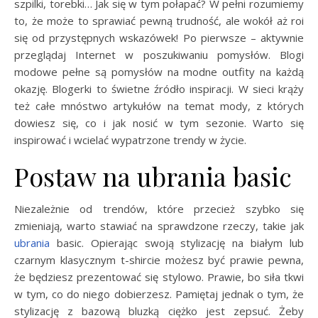
szpilki, torebki… Jak się w tym połapać? W pełni rozumiemy
to, że może to sprawiać pewną trudność, ale wokół aż roi
się od przystępnych wskazówek! Po pierwsze – aktywnie
przeglądaj Internet w poszukiwaniu pomysłów. Blogi
modowe pełne są pomysłów na modne outfity na każdą
okazję. Blogerki to świetne źródło inspiracji. W sieci krąży
też całe mnóstwo artykułów na temat mody, z których
dowiesz się, co i jak nosić w tym sezonie. Warto się
inspirować i wcielać wypatrzone trendy w życie.
Postaw na ubrania basic
Niezależnie od trendów, które przecież szybko się
zmieniają, warto stawiać na sprawdzone rzeczy, takie jak
ubrania
basic. Opierając swoją stylizację na białym lub
czarnym klasycznym t-shircie możesz być prawie pewna,
że będziesz prezentować się stylowo. Prawie, bo siła tkwi
w tym, co do niego dobierzesz. Pamiętaj jednak o tym, że
stylizację z bazową bluzką ciężko jest zepsuć. Żeby