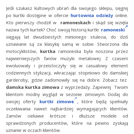
Jeśli szukasz kultowych ubrań dla swojego sklepu, sięgnij
po kurtki dostępne w ofercie
hurtownia odzieży
online.
Kto pierwszy chodził w
ramoneskach
i skąd się wzięła
nazwa tych kurtek? Choć swoją historią kurtki
ramoneski
sięgają lat dwudziestych minionego stulecia, do dziś
uznawane są za klasykę samą w sobie. Stworzona dla
motocyklistów,
kurtka
ramoneska była noszona przez
najwierniejszych fanów muzyki metalowej. Z czasem
ewoluowały i przeistoczyły się w casualowy element
codziennych stylizacji, wkraczając stopniowo do damskiej
garderoby, gdzie zadomowiły się na dobre. Zobacz tez
damska kurtka zimowa
z wyprzedaży. Zapewnij Twoim
klientom modny wygląd w sezonie zimowym. Dodaj do
swojej oferty
kurtki zimowe
, które będą spełniały
oczekiwania nawet najbardziej wymagających klientów.
Zamów ciekawe krótsze i dłuższe modele od
sprawdzonych producentów, które na pewno zyskają
uznanie w oczach klientów.