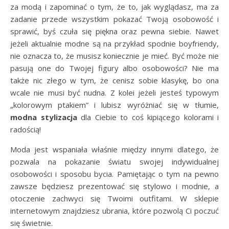
za modą i zapominać o tym, że to, jak wyglądasz, ma za
zadanie przede wszystkim pokazać Twoją osobowość i
sprawić, byś czuła się piękna oraz pewna siebie. Nawet
jeżeli aktualnie modne są na przykład spodnie boyfriendy,
nie oznacza to, że musisz koniecznie je mieć. Być może nie
pasują one do Twojej figury albo osobowości? Nie ma
także nic złego w tym, że cenisz sobie klasykę, bo ona
wcale nie musi być nudna. Z kolei jeżeli jesteś typowym
„kolorowym ptakiem” i lubisz wyróżniać się w tłumie,
modna stylizacja
dla Ciebie to coś kipiącego kolorami i
radością!
Moda jest wspaniała właśnie między innymi dlatego, że
pozwala na pokazanie światu swojej indywidualnej
osobowości i sposobu bycia. Pamiętając o tym na pewno
zawsze będziesz prezentować się stylowo i modnie, a
otoczenie zachwyci się Twoimi outfitami. W sklepie
internetowym znajdziesz ubrania, które pozwolą Ci poczuć
się świetnie.