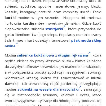
komunię i na co dzień. Niepowtarzalne ubrania by olala to
sukienki, spódnice, spodnie materiałowe, jeansy, bluzki,
koszule, kardigany, narzutki oraz komplety ubrań. Tanie
kurtki
modne w tym sezonie. Najlepsza internetowa
hurtownia
kardiganów
i swetrów damskich. Gdzie kupić
niepowtarzalne sukienki
szmizjerki
, które przypadną do
gustu klientkom Twojego sklepu. Popularny ostatnio czarny
t shirt
moon hurt
odzieży internetowa i
ptak moda sklep
online
.
Modna
sukienka koktajlowa z długim rękawem
, która
będzie idelana do pracy. Ażurowe bluzki – bluzka Założona
do zwykłych dżinsów sprawdzi się w markecie na zakupach,
a w połączeniu z obcisłą spódnicą i naszyjnikiem stworzy
wieczorową kreację. Warto też zainwestować w
bluzki
damski
, tak uniwersalną część garderoby. Przeglądając
modne
sukienki na wesele dla nastolatki
, zanurzymy
się w różnorodności fasonów, kolorów i detali, które
tworzą wyjątkowe stylizacje dla młodej damy podczas tej