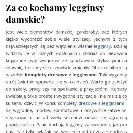
Za co kochamy legginsy
damskie?
Jest wiele elementów damskiej garderoby, bez których
ciężko wyobrazić sobie wiele stylizacji. Jednymi z tych
najważniejszych są bez wątpienia właśnie
legginsy
. Dzisiaj
widzimy je w różnych odsłonach i chociaż do niedawna
kojarzone były wyłącznie ze sportowymi stylizacjami na
siłownię, to czasy się oczywiście zmieniły. Obecnie hitem są
wszelkie
komplety dresowe z legginsami
. Taki wygodny
strój świetnie sprawdzi się na co dzień. Warto go założyć
do szkoły, pracy czy na spotkanie z przyjaciółmi. Kobiety
uwielbiają takie proste i wygodne stylizacje i nie ma się co
ku temu dziwić. W końcu
komplety dresowe z legginsami
są wygodne, modne, komfortowe i oczywiście łatwe w
stylizowaniu. Już od wielu sezonów cieszą się ogromną
popularnością. Panie kochają legginsy za swobodę, jaką im
dają. Nie tylko właśnie w tworzeniu outfitów, ale podczas