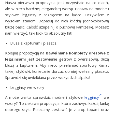
Nasza pierwsza propozycja jest oczywiście na co dzień,
ale w nieco bardziej eleganckiej wersji. Postaw na modne i
stylowe legginsy z rozcięciem na łydce. Oczywiście z
wysokim stanem. Dopasuj do nich krótką jednokolorową
bluzę basic. Całość uzupełnij o puchową kamizelkę. Możesz
nam wierzyć, taki look to absolutny hit!
Bluza z kapturem i płaszcz
Kolejną propozycją na
bawełniane komplety dresowe z
legginsami
jest zestawienie getrów z oversizową, dużą
bluzą z kapturem. Aby nieco przełamać sportowy klimat
takiej stylówki, koniecznie dorzuć do niej wełniany płaszcz.
Sprawdzi się uwielbiana przez wszystkich alpaka!
Legginsy we wzory
A może warto sprawdzić modne i stylowe
legginsy
we
wzory? To ciekawa propozycja, która zachwyci każdą fankę
dobrego stylu. Polecamy zestawić je z crop topami oraz