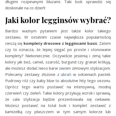
długimi rozpinanymi bluzami. Taki look sprawdzi się
doskonale na co dzień!
Jaki kolor legginsów wybrać?
Bardzo ważnym pytaniem jest także kolor takiego
zestawu. W ostatnim czasie największa popularnością
cieszą się
komplety dresowe z legginsami basic
. Zatem
czy to oznacza, że lepiej sięgać po proste i stonowane
komplety? Niekoniecznie. Oczywiście jesienią i zimą takie
kolory jak beż, camel, szarość, burgund czy granat królują,
ale możesz dodać nieco barw swoim zimowym stylizacjom.
Polecamy zestawy złożone z
ubrań
w odcieniach pasteli.
Pudrowy róż czy baby blue to absolutne hity tego sezonu.
Oprócz tego warto postawić na intensywną, modną
czerwień czy zieleń. Takie kolory przykują wzrok i sprawią,
że cała stylizacja będzie prezentowała się ciekawie.
Możesz postawić na total look i komplet zestawić z
kamizelką czy płaszczem w tym samym kolorze lub