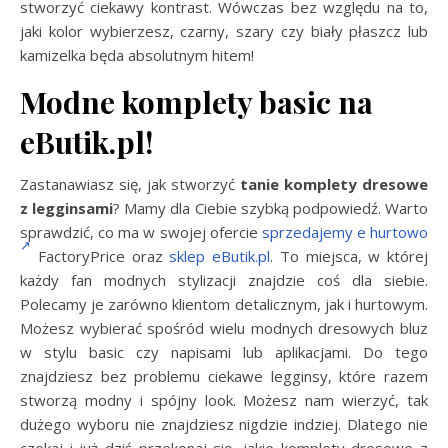
stworzyć ciekawy kontrast. Wówczas bez względu na to,
jaki kolor wybierzesz, czarny, szary czy biały płaszcz lub
kamizelka będa absolutnym hitem!
Modne komplety basic na
eButik.pl!
Zastanawiasz się, jak stworzyć
tanie komplety dresowe
z legginsami
? Mamy dla Ciebie szybką podpowiedź. Warto
sprawdzić, co ma w swojej ofercie
sprzedajemy e hurtowo
FactoryPrice oraz
sklep eButik.pl
. To miejsca, w której
każdy fan modnych stylizacji znajdzie coś dla siebie.
Polecamy je zarówno klientom detalicznym, jak i hurtowym.
Możesz wybierać spośród wielu modnych dresowych bluz
w stylu basic czy napisami lub aplikacjami. Do tego
znajdziesz bez problemu ciekawe legginsy, które razem
stworzą modny i spójny look. Możesz nam wierzyć, tak
dużego wyboru nie znajdziesz nigdzie indziej. Dlatego nie
czekaj i już dziś przekonaj się, jakie komplety dresowe z