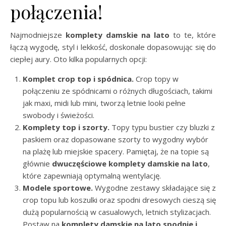
połączenia!
Najmodniejsze
komplety damskie na lato
to te, które
łączą wygodę, styl i lekkość, doskonale dopasowując się do
ciepłej aury. Oto kilka popularnych opcji:
Komplet crop top i spódnica.
Crop topy w
połączeniu ze spódnicami o różnych długościach, takimi
jak maxi, midi lub mini, tworzą letnie looki pełne
swobody i świeżości.
Komplety top i szorty.
Topy typu bustier czy bluzki z
paskiem oraz dopasowane szorty to wygodny wybór
na plażę lub miejskie spacery. Pamiętaj, że na topie są
głównie
dwuczęściowe komplety damskie na lato
,
które zapewniają optymalną wentylację.
Modele sportowe.
Wygodne zestawy składające się z
crop topu lub koszulki oraz spodni dresowych cieszą się
dużą popularnością w casualowych, letnich stylizacjach.
Postaw na
komplety damskie na lato spodnie i