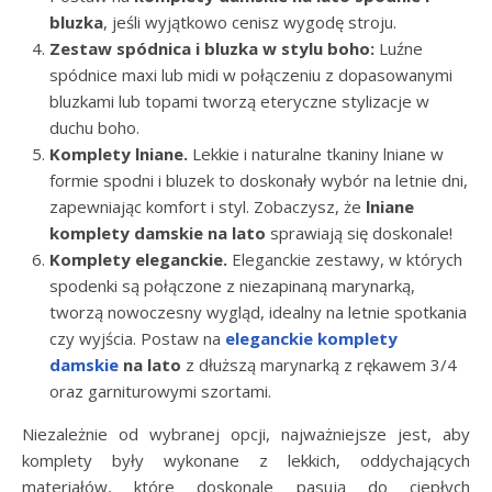
bluzka
, jeśli wyjątkowo cenisz wygodę stroju.
Zestaw spódnica i bluzka w stylu boho:
Luźne
spódnice maxi lub midi w połączeniu z dopasowanymi
bluzkami lub topami tworzą eteryczne stylizacje w
duchu boho.
Komplety lniane.
Lekkie i naturalne tkaniny lniane w
formie spodni i bluzek to doskonały wybór na letnie dni,
zapewniając komfort i styl. Zobaczysz, że
lniane
komplety damskie na lato
sprawiają się doskonale!
Komplety eleganckie.
Eleganckie zestawy, w których
spodenki są połączone z niezapinaną marynarką,
tworzą nowoczesny wygląd, idealny na letnie spotkania
czy wyjścia. Postaw na
eleganckie komplety
damskie
na lato
z dłuższą marynarką z rękawem 3/4
oraz garniturowymi szortami.
Niezależnie od wybranej opcji, najważniejsze jest, aby
komplety były wykonane z lekkich, oddychających
materiałów, które doskonale pasują do ciepłych