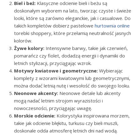
Biel i beż:
Klasyczne odcienie bieli i beżu są
doskonałym wyborem na lato, tworząc czyste i świeże
looki, które są zarówno eleganckie, jak i casualowe. Do
takich kompletów dobierz pastelowe
hurtownia online
torebki shoppery, które przełamią neutralność jasnych
kolorów.
Żywe kolory:
Intensywne barwy, takie jak czerwień,
pomarańcz czy fiolet, dodadzą energii i dynamiki do
letnich stylizacji, przyciągając wzrok.
Motywy kwiatowe i geometryczne:
Wybierając
komplety z wzorami kwiatowymi lub geometrycznymi,
można dodać letnią nutę i wesołość do swojego looku.
Neonowe akcenty:
Neonowe detale lub akcenty
mogą nadać letnim strojom wyrazistości i
nowoczesności, przyciągając uwagę.
Morskie odcienie:
Kolorystyka inspirowana morzem,
takie jak odcienie błękitu, turkusu czy bieli muszli,
doskonale odda atmosferę letnich dni nad wodą.