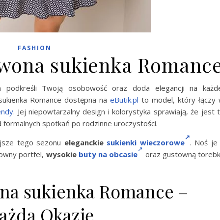
FASHION
wona sukienka Romanc
óra podkreśli Twoją osobowość oraz doda elegancji na każd
 sukienka Romance dostępna na
eButik.pl
to model, który łączy
endy
. Jej niepowtarzalny design i kolorystyka sprawiają, że jest 
 formalnych spotkań po rodzinne uroczystości.
ejsze tego sezonu
eleganckie
sukienki wieczorowe
. Noś je
kowny portfel,
wysokie
buty na obcasie
oraz gustowną toreb
na sukienka Romance –
ażdą Okazję