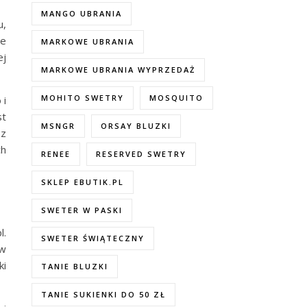
MANGO UBRANIA
u,
we
MARKOWE UBRANIA
ej
MARKOWE UBRANIA WYPRZEDAŻ
MOHITO SWETRY
MOSQUITO
 i
st
MSNGR
ORSAY BLUZKI
 z
ch
RENEE
RESERVED SWETRY
SKLEP EBUTIK.PL
SWETER W PASKI
l.
SWETER ŚWIĄTECZNY
ów
ki
TANIE BLUZKI
TANIE SUKIENKI DO 50 ZŁ