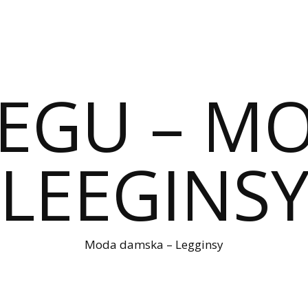
IEGU – M
LEEGINS
Moda damska – Legginsy