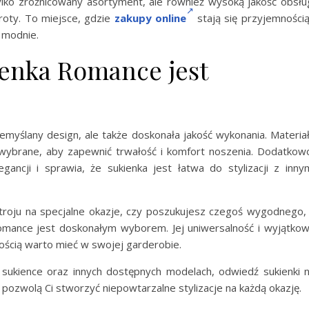
ylko zróżnicowany asortyment, ale również wysoką jakość obsłu
roty. To miejsce, gdzie
zakupy online
stają się przyjemnością
i modnie.
ienka Romance jest
zemyślany design, ale także doskonała jakość wykonania. Materia
e wybrane, aby zapewnić trwałość i komfort noszenia. Dodatkow
ancji i sprawia, że sukienka jest łatwa do stylizacji z inny
stroju na specjalne okazje, czy poszukujesz czegoś wygodnego,
omance jest doskonałym wyborem. Jej uniwersalność i wyjątko
nością warto mieć w swojej garderobie.
 sukience oraz innych dostępnych modelach, odwiedź sukienki 
e pozwolą Ci stworzyć niepowtarzalne stylizacje na każdą okazję.