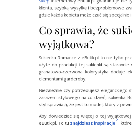
Sklep
internetowy eButik.pl gwarantuje nie t
klienta, szybką wysyłkę i bezproblemowe zw
gdzie każda kobieta może czuć się specjalnie 
Co sprawia, że suk
wyjątkowa?
Sukienka Romance z eButik.pl to nie tylko pr
użyte do produkcji tej sukienki są staranni
granatowo-czerwona kolorystyka dodaje eleg
elementami garderoby.
Niezależnie czy potrzebujesz eleganckiego 
zarazem stylowego na co dzień, sukienka R
styl sprawiają, że jest to model, który z pew
Aby dowiedzieć się więcej o tej wyjątkowej
eButik.pl. To tu
znajdziesz inspiracje
, któr