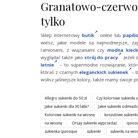
Granatowo-czerwon
tylko
Sklep internetowy
butik
online lub
papili
wiesz, jakie modele są najmodniejsze, za
ramionami, z wiązaniami czy
modna kieck
wyglądać także jako
strój do pracy
. Jeżel
letnie
– to supermodne rozwiązanie, któ
któraś z czarnych
eleganckich sukienek
– 
wolisz jaśniejsze kolory, także mamy swoje p
Allegro sukienki do 50 zł
Czy kolorowe sukienki 
Jakie sukienki dla 30 latki?
Jakie sukienki odmładz
Kolorowe sukienki na wiosnę
koszulowe sukienki
na wiosnę
Orsay sukienki wyprzedaż
quios
sukienka quiosque
sukienki
sukienki na wio