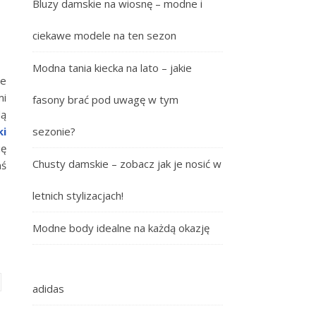
Bluzy damskie na wiosnę – modne i
ciekawe modele na ten sezon
Modna tania kiecka na lato – jakie
ie
mi
fasony brać pod uwagę w tym
dą
ki
sezonie?
ię
Chusty damskie – zobacz jak je nosić w
aś
letnich stylizacjach!
Modne body idealne na każdą okazję
adidas