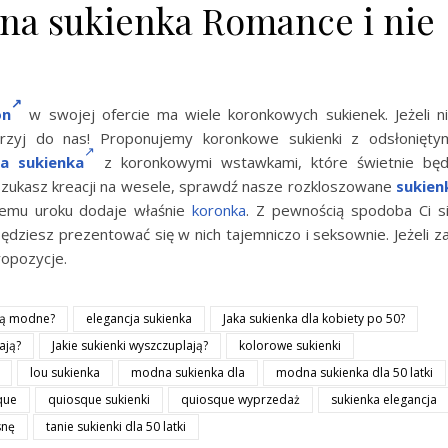
a sukienka Romance i nie
on
w swojej ofercie ma wiele koronkowych sukienek. Jeżeli n
jrzyj do nas! Proponujemy koronkowe sukienki z odsłonięty
a sukienka
z koronkowymi wstawkami, które świetnie bę
i szukasz kreacji na wesele, sprawdź nasze rozkloszowane
sukien
remu uroku dodaje właśnie
koronka
. Z pewnością spodoba Ci s
będziesz prezentować się w nich tajemniczo i seksownie. Jeżeli z
ropozycje.
są modne?
elegancja sukienka
Jaka sukienka dla kobiety po 50?
ają?
Jakie sukienki wyszczuplają?
kolorowe sukienki
lou sukienka
modna sukienka dla
modna sukienka dla 50 latki
que
quiosque sukienki
quiosque wyprzedaż
sukienka elegancja
snę
tanie sukienki dla 50 latki