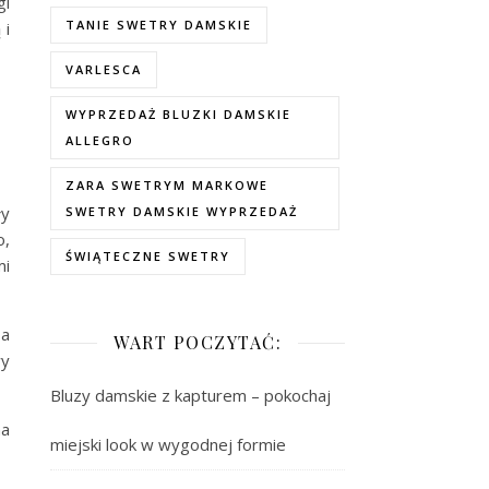
gi
TANIE SWETRY DAMSKIE
 i
VARLESCA
WYPRZEDAŻ BLUZKI DAMSKIE
ALLEGRO
ZARA SWETRYM MARKOWE
ły
SWETRY DAMSKIE WYPRZEDAŻ
o,
ŚWIĄTECZNE SWETRY
mi
 a
WART POCZYTAĆ:
wy
Bluzy damskie z kapturem – pokochaj
na
miejski look w wygodnej formie