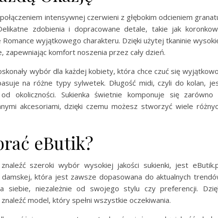
połączeniem intensywnej czerwieni z głębokim odcieniem granat
Delikatne zdobienia i dopracowane detale, takie jak koronko
e Romance wyjątkowego charakteru. Dzięki użytej tkaninie wysoki
ce, zapewniając komfort noszenia przez cały dzień.
onały wybór dla każdej kobiety, która chce czuć się wyjątkowo
pasuje na różne typy sylwetek. Długość midi, czyli do kolan, je
od okoliczności. Sukienka świetnie komponuje się zarówno
owanymi akcesoriami, dzięki czemu możesz stworzyć wiele różny
rać eButik?
aleźć szeroki wybór wysokiej jakości sukienki, jest eButik.p
ży damskej, która jest zawsze dopasowana do aktualnych trend
 siebie, niezależnie od swojego stylu czy preferencji. Dzię
znaleźć model, który spełni wszystkie oczekiwania.