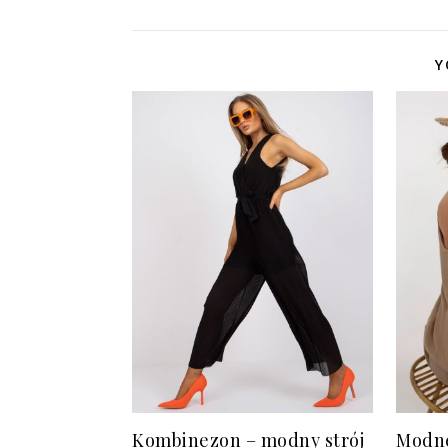
Y
Kombinezon – modny strój
Modne