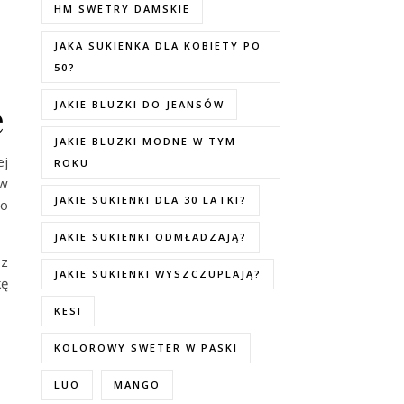
HM SWETRY DAMSKIE
JAKA SUKIENKA DLA KOBIETY PO
50?
e
JAKIE BLUZKI DO JEANSÓW
JAKIE BLUZKI MODNE W TYM
ej
ROKU
 w
JAKIE SUKIENKI DLA 30 LATKI?
to
JAKIE SUKIENKI ODMŁADZAJĄ?
 z
JAKIE SUKIENKI WYSZCZUPLAJĄ?
kę
KESI
KOLOROWY SWETER W PASKI
LUO
MANGO