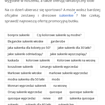
wygodne w noszeniu, a także oferują fantastyczny look!
Na co dzień ubierasz się sportowo? A może wolisz bardziej
oficjalne zestawy i dresowe
sukienkie
? Nie czekaj,
sprawdź najnowszą ofertę promocyjną butiku.
bonprix sukienki
Czy kolorowe sukienki są modne?
Eleganckie sukienki włoskie
garderobe
Jaka sukienka dla kobiety po 50?
Jakie sukienki dla 30 latki?
Jakie sukienki odmładzają?
Jakie sukienki wyszczuplają?
kaskada
kolorowe sukienki
Kolorowe sukienki na wiosnę
koszulowe sukienki
Limango sukienki wyprzedaż
Markowe sukienki włoskie
markowe sukienki wyprzedaż
modna sukienka dla 50 latki
modo
Monnari wyprzedaż sukienek
na wiosnę
Orsay sukienki wyprzedaż
quiosque
quiosque sukienki
quiosque wyprzedaż
renee
still
sukienka quiosque
sukienki
sukienki dla 60 latki
sukienki hm