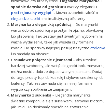
biznesowe czy uroczystości.
Elegancka marynarka i
spodnie damska od garnituru
tworzy elegancki i
profesjonalny wygląd
. Można uzupełnić całość o
eleganckie szpilki
i minimalistyczną biżuterię.
Marynarka z elegancką spódnicą
– Do marynarki
warto dobrać spódnicę o prostym kroju, np. ołówkową
lub plisowaną. Taki zestaw jest świetnym wyborem na
ważne wydarzenia, takie jak wesela czy formalne
kolacje. Do spódnicy najlepiej pasują klasyczne
czółenka
lub sandały na obcasie.
Casualowe połączenie z jeansami
– Aby uzyskać
bardziej swobodny, ale wciąż elegancki look, marynarkę
można nosić z dobrze dopasowanymi jeansami. Dodaj
do tego prosty top lub koszulę i stylowe sneakersy lub
loafersy. Taki zestaw nada się na mniej formalne
wyjścia czy spotkania ze znajomymi.
Marynarka z sukienką
– Elegancka marynarka
świetnie komponuje się z sukienkami, zarówno krótkimi,
jak i midi. To doskonały sposób na stworzenie