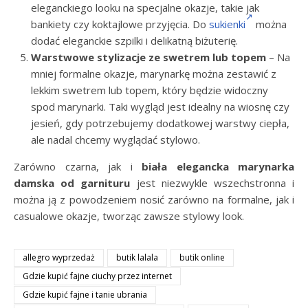
eleganckiego looku na specjalne okazje, takie jak
bankiety czy koktajlowe przyjęcia. Do
sukienki
można
dodać eleganckie szpilki i delikatną biżuterię.
Warstwowe stylizacje ze swetrem lub topem
– Na
mniej formalne okazje, marynarkę można zestawić z
lekkim swetrem lub topem, który będzie widoczny
spod marynarki. Taki wygląd jest idealny na wiosnę czy
jesień, gdy potrzebujemy dodatkowej warstwy ciepła,
ale nadal chcemy wyglądać stylowo.
Zarówno czarna, jak i
biała elegancka marynarka
damska od garnituru
jest niezwykle wszechstronna i
można ją z powodzeniem nosić zarówno na formalne, jak i
casualowe okazje, tworząc zawsze stylowy look.
allegro wyprzedaż
butik lalala
butik online
Gdzie kupić fajne ciuchy przez internet
Gdzie kupić fajne i tanie ubrania