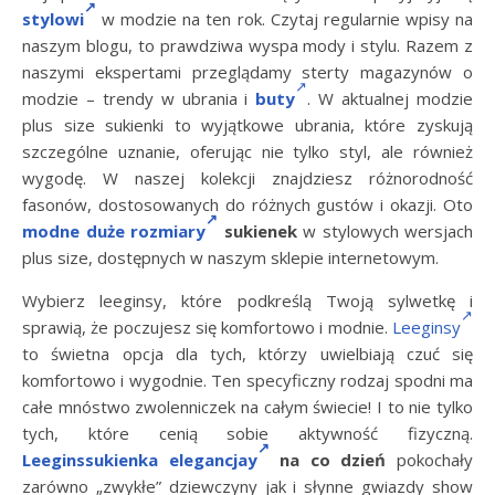
stylowi
w modzie na ten rok. Czytaj regularnie wpisy na
naszym blogu, to prawdziwa wyspa mody i stylu. Razem z
naszymi ekspertami przeglądamy sterty magazynów o
modzie – trendy w ubrania i
buty
. W aktualnej modzie
plus size sukienki to wyjątkowe ubrania, które zyskują
szczególne uznanie, oferując nie tylko styl, ale również
wygodę. W naszej kolekcji znajdziesz różnorodność
fasonów, dostosowanych do różnych gustów i okazji. Oto
modne duże rozmiary
sukienek
w stylowych wersjach
plus size, dostępnych w naszym sklepie internetowym.
Wybierz leeginsy, które podkreślą Twoją sylwetkę i
sprawią, że poczujesz się komfortowo i modnie.
Leeginsy
to świetna opcja dla tych, którzy uwielbiają czuć się
komfortowo i wygodnie. Ten specyficzny rodzaj spodni ma
całe mnóstwo zwolenniczek na całym świecie! I to nie tylko
tych, które cenią sobie aktywność fizyczną.
Leeginssukienka elegancjay
na co dzień
pokochały
zarówno „zwykłe” dziewczyny jak i słynne gwiazdy show