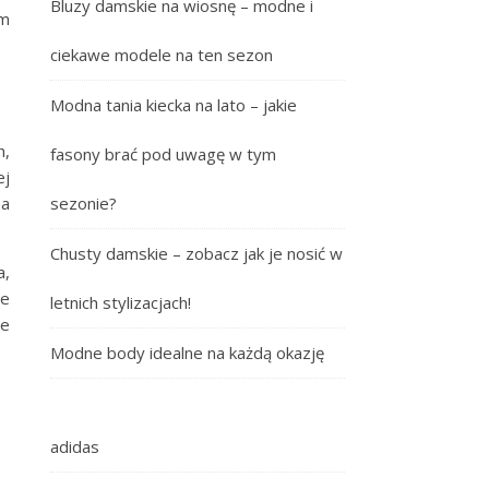
Bluzy damskie na wiosnę – modne i
ym
ciekawe modele na ten sezon
Modna tania kiecka na lato – jakie
h,
fasony brać pod uwagę w tym
ej
na
sezonie?
Chusty damskie – zobacz jak je nosić w
a,
ie
letnich stylizacjach!
ie
Modne body idealne na każdą okazję
adidas