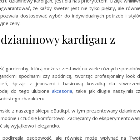
ru dzianinowy kardigan, jest dla nas priorytetem. Dzięki wnikliw
gwarantować, że każdy sweter jest nie tylko piękny, ale równi
 pozwala dostosować wybór do indywidualnych potrzeb i styl
yjne ceny.
u dzianinowy kardigan z
ęść garderoby, którą możesz zestawić na wiele różnych sposobó
anckimi spodniami czy spódnicą, tworząc profesjonalny look 
eń, łącząc z jeansami i basicową koszulką dla stworzen
 Dodaj do tego ulubione
akcesoria
, takie jak długie naszyjniki c
osobistego charakteru.
amskie z naszego sklepu eButik.pl, w tym prezentowany dzianino
ać modnie i czuć się komfortowo. Zachęcamy do eksperymentowan
ć się wyjątkowo i elegancko.
ko podkreśla osobowość, ale również może wpłynąć na Two