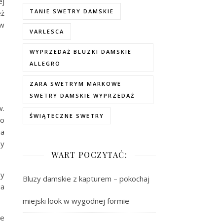
ej
TANIE SWETRY DAMSKIE
eż
ów
VARLESCA
WYPRZEDAŻ BLUZKI DAMSKIE
ALLEGRO
ZARA SWETRYM MARKOWE
SWETRY DAMSKIE WYPRZEDAŻ
w.
ŚWIĄTECZNE SWETRY
do
ia
zy
WART POCZYTAĆ:
wy
Bluzy damskie z kapturem – pokochaj
ia
miejski look w wygodnej formie
je