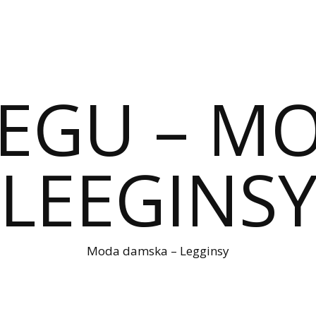
IEGU – M
LEEGINS
Moda damska – Legginsy