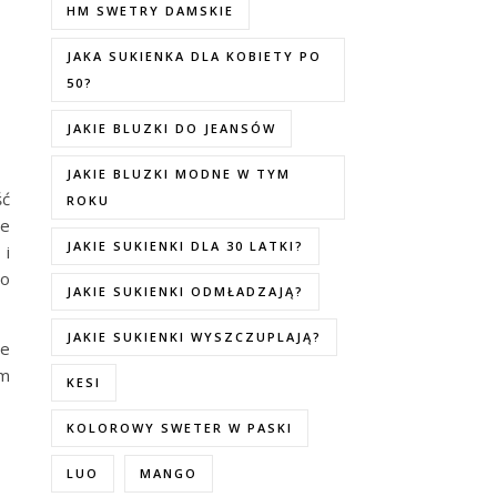
HM SWETRY DAMSKIE
JAKA SUKIENKA DLA KOBIETY PO
50?
JAKIE BLUZKI DO JEANSÓW
JAKIE BLUZKI MODNE W TYM
ść
ROKU
le
JAKIE SUKIENKI DLA 30 LATKI?
 i
do
JAKIE SUKIENKI ODMŁADZAJĄ?
JAKIE SUKIENKI WYSZCZUPLAJĄ?
ie
im
KESI
KOLOROWY SWETER W PASKI
LUO
MANGO