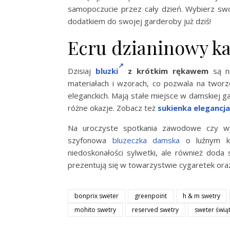
samopoczucie przez cały dzień. Wybierz swó
dodatkiem do swojej garderoby już dziś!
Ecru dzianinowy kar
Dzisiaj
bluzki
z krótkim rękawem
są ni
materiałach i wzorach, co pozwala na tworze
eleganckich. Mają stałe miejsce w damskiej g
różne okazje. Zobacz też
sukienka elegancja
Na uroczyste spotkania zawodowe czy wy
szyfonowa
bluzeczka damska
o luźnym k
niedoskonałości sylwetki, ale również doda st
prezentują się w towarzystwie cygaretek ora
bonprix sweter
greenpoint
h & m swetry
mohito swetry
reserved swetry
sweter świą