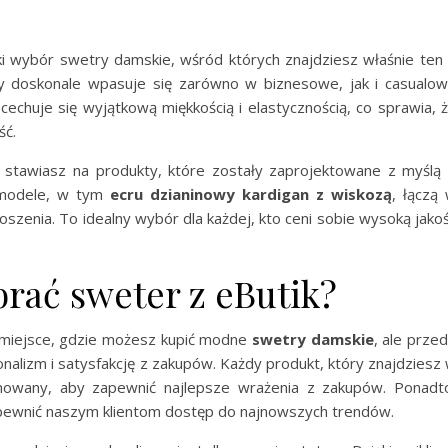
ki wybór swetry damskie, wśród których znajdziesz właśnie ten
y doskonale wpasuje się zarówno w biznesowe, jak i casualo
cechuje się wyjątkową miękkością i elastycznością, co sprawia, 
ść.
 stawiasz na produkty, które zostały zaprojektowane z myślą
 modele, w tym
ecru dzianinowy kardigan z wiskozą
, łączą
zenia. To idealny wybór dla każdej, kto ceni sobie wysoką jako
rać sweter z eButik?
o miejsce, gdzie możesz kupić modne
swetry damskie
, ale prze
nalizm i satysfakcję z zakupów. Każdy produkt, który znajdziesz
jonowany, aby zapewnić najlepsze wrażenia z zakupów. Ponadt
zapewnić naszym klientom dostęp do najnowszych trendów.