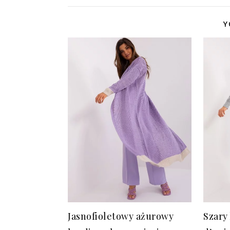
Y
Jasnofioletowy ażurowy
Szary