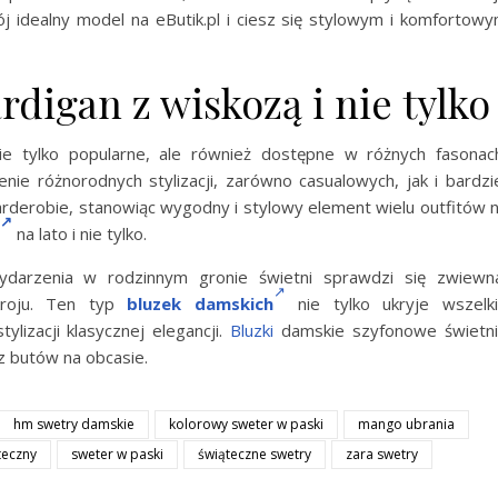
j idealny model na eButik.pl i ciesz się stylowym i komfortow
digan z wiskozą i nie tylko
e tylko popularne, ale również dostępne w różnych fasonac
nie różnorodnych stylizacji, zarówno casualowych, jak i bardzi
arderobie, stanowiąc wygodny i stylowy element wielu outfitów 
na lato i nie tylko.
darzenia w rodzinnym gronie świetni sprawdzi się zwiewn
roju. Ten typ
bluzek damskich
nie tylko ukryje wszelk
ylizacji klasycznej elegancji.
Bluzki
damskie szyfonowe świetn
z butów na obcasie.
hm swetry damskie
kolorowy sweter w paski
mango ubrania
teczny
sweter w paski
świąteczne swetry
zara swetry