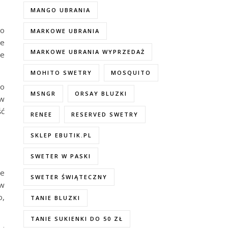
MANGO UBRANIA
 o
MARKOWE UBRANIA
we
MARKOWE UBRANIA WYPRZEDAŻ
że
MOHITO SWETRY
MOSQUITO
 o
MSNGR
ORSAY BLUZKI
 w
ść
RENEE
RESERVED SWETRY
SKLEP EBUTIK.PL
SWETER W PASKI
de
SWETER ŚWIĄTECZNY
 w
o,
TANIE BLUZKI
TANIE SUKIENKI DO 50 ZŁ