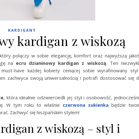
KARDIGANY
wy kardigan z wiskozą
który połączy w sobie elegancję, komfort oraz najwyższą jako
wagę na
ecru dzianinowy kardigan z wiskozą
. Ten niezwyk
must-have każdej kobiety ceniącej sobie wyrafinowany styl
en zachwyca swoją uniwersalnością i potrafi dostosować się 
ke
, która idealnie odzwierciedli jej styl i osobowość, jednocześn
ncję. W tym roku to właśnie
czerwona sukienka
będzie two
brać. Zachwyć się hiszpańskim stylem!
digan z wiskozą – styl i