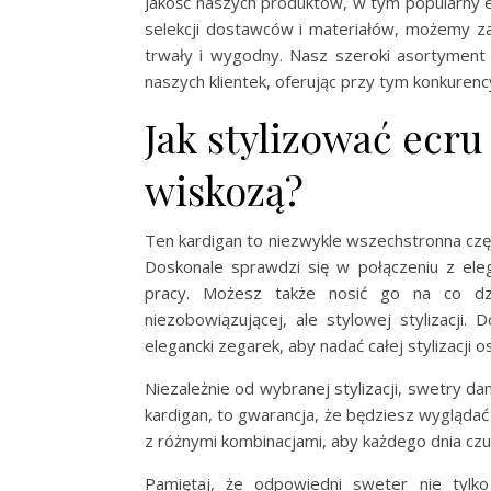
Jakość naszych produktów, w tym popularny ec
selekcji dostawców i materiałów, możemy za
trwały i wygodny. Nasz szeroki asortyment
naszych klientek, oferując przy tym konkurenc
Jak stylizować ecr
wiskozą?
Ten kardigan to niezwykle wszechstronna cz
Doskonale sprawdzi się w połączeniu z eleg
pracy. Możesz także nosić go na co dzi
niezobowiązującej, ale stylowej stylizacji.
elegancki zegarek, aby nadać całej stylizacji 
Niezależnie od wybranej stylizacji, swetry d
kardigan, to gwarancja, że będziesz wygląd
z różnymi kombinacjami, aby każdego dnia czu
Pamiętaj, że odpowiedni sweter nie tyl