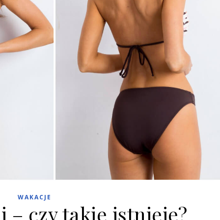
WAKACJE
i – czy takie istnieje?