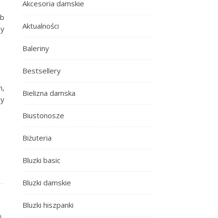
Akcesoria damskie
ób
Aktualności
zy
Baleriny
Bestsellery
h,
Bielizna damska
ny
Biustonosze
Biżuteria
Bluzki basic
Bluzki damskie
Bluzki hiszpanki