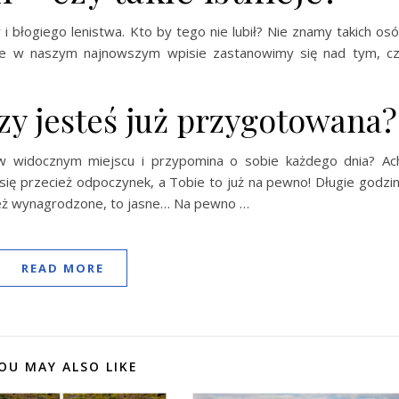
 i błogiego lenistwa. Kto by tego nie lubił? Nie znamy takich os
aśnie w naszym najnowszym wpisie zastanowimy się nad tym, c
zy jesteś już przygotowana?
i w widocznym miejscu i przypomina o sobie każdego dnia? Ac
się przecież odpoczynek, a Tobie to już na pewno! Długie godzi
eż wynagrodzone, to jasne… Na pewno …
READ MORE
OU MAY ALSO LIKE