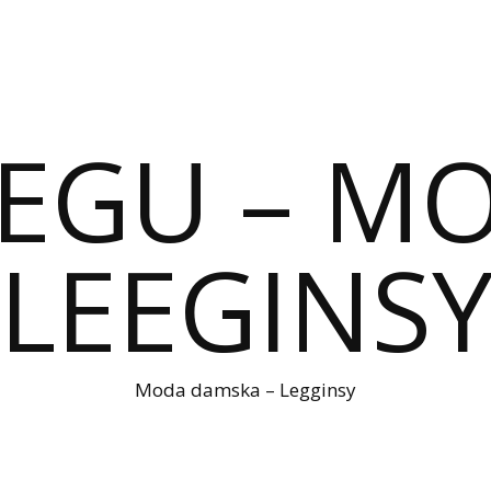
IEGU – M
LEEGINS
Moda damska – Legginsy