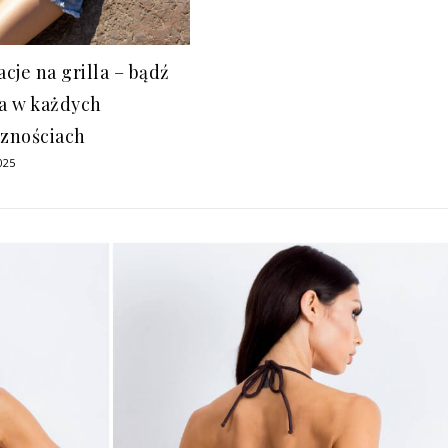
acje na grilla – bądź
 w każdych
cznościach
025