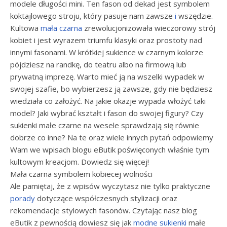
modele długości mini. Ten fason od dekad jest symbolem
koktajlowego stroju, który pasuje nam zawsze
i
wszędzie.
Kultowa
mała czarna
zrewolucjonizowała wieczorowy strój
kobiet i jest wyrazem triumfu klasyki oraz prostoty nad
innymi fasonami. W krótkiej sukience w czarnym kolorze
pójdziesz na randkę, do teatru albo na firmową lub
prywatną imprezę. Warto mieć ją na wszelki wypadek w
swojej szafie, bo wybierzesz ją zawsze, gdy nie będziesz
wiedziała co założyć. Na jakie okazje wypada włożyć taki
model? Jaki wybrać kształt i fason do swojej figury? Czy
sukienki małe czarne na wesele sprawdzają się równie
dobrze co inne? Na te oraz wiele innych pytań odpowiemy
Wam we wpisach blogu eButik poświęconych właśnie tym
kultowym kreacjom. Dowiedz się więcej!
Mała czarna symbolem kobiecej wolności
Ale pamiętaj, że z wpisów wyczytasz nie tylko praktyczne
porady
dotyczące współczesnych stylizacji oraz
rekomendacje stylowych fasonów. Czytając nasz blog
eButik z pewnością dowiesz się jak
modne sukienki
małe