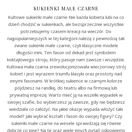
SUKIENKI MAŁE CZARNE
Kultowe sukienki małe czarne Nie każda kobieta lubi na co
dzień chodzić w sukienkach, ale bezsprzecznie wszystkie
potrzebujemy czasem kreacji na wieczór. Do
najpopularniejszych w tej kategorii należą z pewnością tak
zwane sukienki małe czarne, czyli klasyczne modele
długości mini. Ten fason od dekad jest symbolem
koktajlowego stroju, który pasuje nam zawsze i wszędzie.
Kultowa mała czarna zrewolucjonizowała wieczorowy strój
kobiet i jest wyrazem triumfu klasyki oraz prostoty nad
innymi fasonami. W krótkiej sukience w czarnym kolorze
pójdziesz na randkę, do teatru albo na firmową lub
prywatną imprezę. Warto mieć ją na wszelki wypadek w
swojej szafie, bo wybierzesz ją zawsze, gdy nie będziesz
wiedziała co założyć. Na jakie okazje wypada włożyć taki
model? Jaki wybrać kształt i fason do swojej figury? Czy
sukienki małe czarne na wesele sprawdzają się równie
dobrze co inne? Na te oraz wiele innych pytań odpowiemy