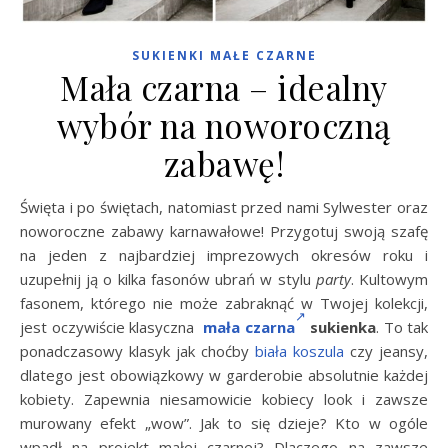
SUKIENKI MAŁE CZARNE
Mała czarna – idealny
wybór na noworoczną
zabawę!
Święta i po świętach, natomiast przed nami Sylwester oraz
noworoczne zabawy karnawałowe! Przygotuj swoją szafę
na jeden z najbardziej imprezowych okresów roku i
uzupełnij ją o kilka fasonów ubrań w stylu
party
. Kultowym
fasonem, którego nie może zabraknąć w Twojej kolekcji,
jest oczywiście klasyczna
mała czarna
sukienka
. To tak
ponadczasowy klasyk jak choćby
biała koszula
czy jeansy,
dlatego jest obowiązkowy w garderobie absolutnie każdej
kobiety. Zapewnia niesamowicie kobiecy look i zawsze
murowany efekt „wow”. Jak to się dzieje? Kto w ogóle
wpadł na projekt małej czarnej? Dlaczego na zawsze