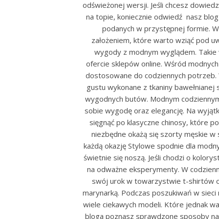
odświeżonej wersji. Jeśli chcesz dowiedz
na topie, koniecznie odwiedź nasz blog
podanych w przystępnej formie. W
założeniem, które warto wziąć pod u
wygody z modnym wyglądem. Takie w
ofercie sklepów online. Wśród modnych
dostosowane do codziennych potrzeb. 
gustu wykonane z tkaniny bawełnianej 
wygodnych butów. Modnym codziennym 
sobie wygodę oraz elegancję. Na wyjątk
sięgnąć po klasyczne chinosy, które p
niezbędne okażą się szorty męskie w 
każdą okazję Stylowe spodnie dla modnyc
świetnie się noszą. Jeśli chodzi o kolor
na odważne eksperymenty. W codzienny
swój urok w towarzystwie t-shirtów 
marynarką. Podczas poszukiwań w sieci 
wiele ciekawych modeli. Które jednak wa
bloga poznasz sprawdzone sposoby na 