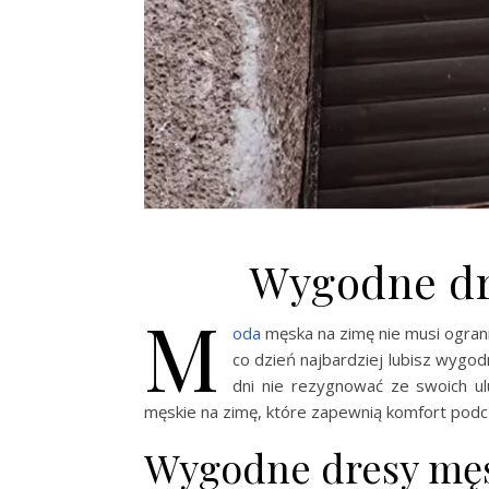
Wygodne dr
M
oda
męska na zimę nie musi ograni
co dzień najbardziej lubisz wygod
dni nie rezygnować ze swoich u
męskie na zimę, które zapewnią komfort pod
Wygodne dresy męs