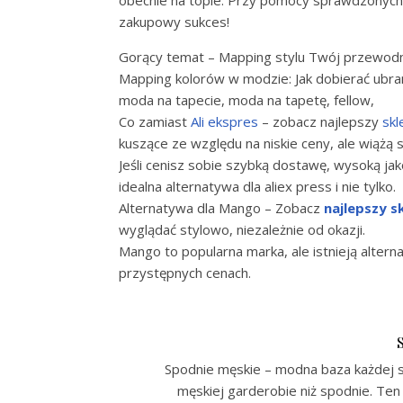
obecnie na topie. Przy pomocy sprawdzonych 
zakupowy sukces!
Gorący temat – Mapping stylu Twój przewod
Mapping kolorów w modzie: Jak dobierać ubran
moda na tapecie, moda na tapetę, fellow,
Co zamiast
Ali ekspres
– zobacz najlepszy
skl
kuszące ze względu na niskie ceny, ale wiążą
Jeśli cenisz sobie szybką dostawę, wysoką jako
idealna alternatywa dla aliex press i nie tylko.
Alternatywa dla Mango – Zobacz
najlepszy s
wyglądać stylowo, niezależnie od okazji.
Mango to popularna marka, ale istnieją altern
przystępnych cenach.
Spodnie męskie – modna baza każdej 
męskiej garderobie niż spodnie. Te