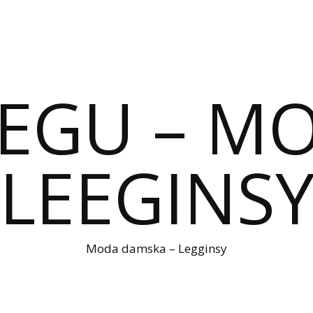
IEGU – M
LEEGINS
Moda damska – Legginsy