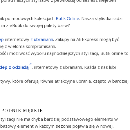
porad naszych stylistów z pewnością odniesiesz niejeden
nik po modowych kolekcjach
Butik Online
. Nasza stylistka radzi –
ia z eButik do swojej palety barw?
ep
internetowy
z ubraniami
. Zakupy na Ali Express mogą być
 się z wieloma kompromisami.
ść i możliwość wyboru najmodniejszych stylizacji, Butik online to
klep z odzieżą
. internetowy z ubraniami. Każda z nas lubi
atywy, które oferują równie atrakcyjne ubrania, często w bardziej
SPODNIE MĘSKIE
stylizacji Nie ma chyba bardziej podstawowego elementu w
n bazowy element w każdym sezonie pojawia się w nowej,