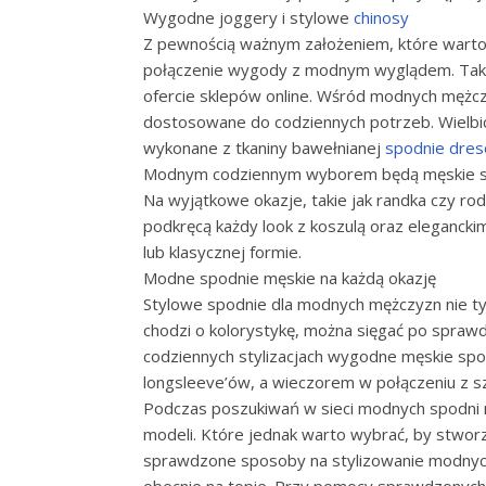
Wygodne joggery i stylowe
chinosy
Z pewnością ważnym założeniem, które warto
połączenie wygody z modnym wyglądem. Taki
ofercie sklepów online. Wśród modnych mężcz
dostosowane do codziennych potrzeb. Wielbi
wykonane z tkaniny bawełnianej
spodnie dre
Modnym codziennym wyborem będą męskie spo
Na wyjątkowe okazje, takie jak randka czy rod
podkręcą każdy look z koszulą oraz elegancki
lub klasycznej formie.
Modne spodnie męskie na każdą okazję
Stylowe spodnie dla modnych mężczyzn nie tylk
chodzi o kolorystykę, można sięgać po spraw
codziennych stylizacjach wygodne męskie spo
longsleeve’ów, a wieczorem w połączeniu z 
Podczas poszukiwań w sieci modnych spodni n
modeli. Które jednak warto wybrać, by stworz
sprawdzone sposoby na stylizowanie modnych m