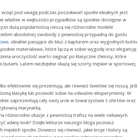
 wziąć pod uwagę podczas poszukiwań spodni idealnych jest
e właśnie w większości przypadków są spodnie dostępne w
yzn dużą popularnością cieszą się różnorodne modele
cielom absolutnej swobody z pewnością przypadną do gustu
sowe
, idealnie pasujące do bluz z kapturem oraz wygodnych butó
dnie materiałowe, które łączą w sobie wygodę oraz elegancję.
zinna uroczystość warto sięgnąć po klasyczne chinosy, które
mi butami. Latem niezbędne okażą się szorty męskie w sportowej
o efektownie się prezentują, ale również świetnie się noszą. Jeśl
dzoną klasykę lub pozwolić sobie na odważne eksperymenty. W
dnie zaprezentują cały swój urok w towarzystwie t-shirtów oraz
szykowną marynarką.
a różnorodne okazje z pewnością trafisz na wiele ciekawych
yć udany look? Dzięki lekturze naszego bloga poznasz
ęskich spodni. Dowiesz się również, jakie kroje i kolory są