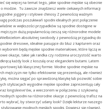
ieć się więcej na temat tego, jakie spodnie męskie są obecnie
 o modzie. Tu zawsze znajdziesz wiele ciekawych informacji
ygodne joggery i stylowe chinosy Z pewnością ważnym
wagę podczas poszukiwań spodni idealnych jest połączenie
łaśnie w większości przypadków są spodnie dostępne w
 mężczyzn dużą popularnością cieszą się różnorodne modele
Wielbicielom absolutnej swobody z pewnością przypadną do
spodnie dresowe, idealnie pasujące do bluz z kapturem oraz
wyborem będą męskie spodnie materiałowe, które łączą w
owe okazje, takie jak randka czy rodzinna uroczystość warto
odkręcą każdy look z koszulą oraz eleganckimi butami. Latem
sportowej lub klasycznej formie. Modne spodnie męskie na
h mężczyzn nie tylko efektownie się prezentują, ale również
ystykę, można sięgać po sprawdzoną klasykę lub pozwolić sobie
ch stylizacjach wygodne męskie spodnie zaprezentują cały
oraz longsleeve’ów, a wieczorem w połączeniu z szykowną
modnych spodni na różnorodne okazje z pewnością trafisz na
rto wybrać, by stworzyć udany look? Dzięki lekturze naszego
stylizowanie modnych męskich spodni. Dowiesz się również,