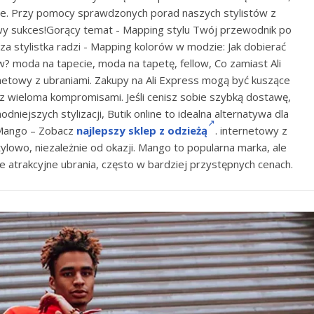
topie. Przy pomocy sprawdzonych porad naszych stylistów z
wy sukces!Gorący temat - Mapping stylu Twój przewodnik po
za stylistka radzi - Mapping kolorów w modzie: Jak dobierać
w? moda na tapecie, moda na tapetę, fellow, Co zamiast Ali
netowy z ubraniami. Zakupy na Ali Express mogą być kuszące
ę z wieloma kompromisami. Jeśli cenisz sobie szybką dostawę,
niejszych stylizacji, Butik online to idealna alternatywa dla
a Mango – Zobacz
najlepszy sklep z odzieżą
. internetowy z
tylowo, niezależnie od okazji. Mango to popularna marka, ale
ie atrakcyjne ubrania, często w bardziej przystępnych cenach.