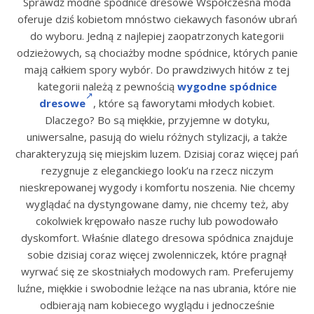
Sprawdź modne spódnice dresowe Współczesna moda
oferuje dziś kobietom mnóstwo ciekawych fasonów ubrań
do wyboru. Jedną z najlepiej zaopatrzonych kategorii
odzieżowych, są chociażby modne spódnice, których panie
mają całkiem spory wybór. Do prawdziwych hitów z tej
kategorii należą z pewnością
wygodne spódnice
dresowe
, które są faworytami młodych kobiet.
Dlaczego? Bo są miękkie, przyjemne w dotyku,
uniwersalne, pasują do wielu różnych stylizacji, a także
charakteryzują się miejskim luzem. Dzisiaj coraz więcej pań
rezygnuje z eleganckiego look’u na rzecz niczym
nieskrepowanej wygody i komfortu noszenia. Nie chcemy
wyglądać na dystyngowane damy, nie chcemy też, aby
cokolwiek krępowało nasze ruchy lub powodowało
dyskomfort. Właśnie dlatego dresowa spódnica znajduje
sobie dzisiaj coraz więcej zwolenniczek, które pragnął
wyrwać się ze skostniałych modowych ram. Preferujemy
luźne, miękkie i swobodnie leżące na nas ubrania, które nie
odbierają nam kobiecego wyglądu i jednocześnie