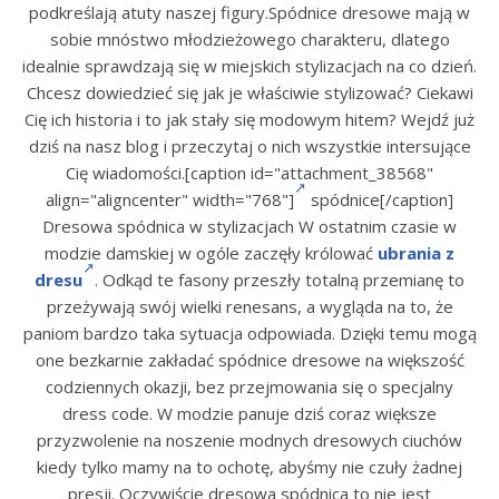
podkreślają atuty naszej figury.Spódnice dresowe mają w
sobie mnóstwo młodzieżowego charakteru, dlatego
idealnie sprawdzają się w miejskich stylizacjach na co dzień.
Chcesz dowiedzieć się jak je właściwie stylizować? Ciekawi
Cię ich historia i to jak stały się modowym hitem? Wejdź już
dziś na nasz blog i przeczytaj o nich wszystkie intersujące
Cię wiadomości.[caption id="attachment_38568"
align="aligncenter" width="768"]
spódnice[/caption]
Dresowa spódnica w stylizacjach W ostatnim czasie w
modzie damskiej w ogóle zaczęły królować
ubrania z
dresu
. Odkąd te fasony przeszły totalną przemianę to
przeżywają swój wielki renesans, a wygląda na to, że
paniom bardzo taka sytuacja odpowiada. Dzięki temu mogą
one bezkarnie zakładać spódnice dresowe na większość
codziennych okazji, bez przejmowania się o specjalny
dress code. W modzie panuje dziś coraz większe
przyzwolenie na noszenie modnych dresowych ciuchów
kiedy tylko mamy na to ochotę, abyśmy nie czuły żadnej
presji. Oczywiście dresowa spódnica to nie jest