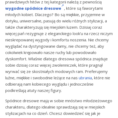
prawdziwych hitów z tej kategorii należą z pewnością
wygodne spódnice dresowe
, które są faworytami
młodych kobiet. Dlaczego? Bo są miękkie, przyjemne w
dotyku, uniwersalne, pasują do wielu różnych stylizacji, a
także charakteryzują się miejskim luzem. Dzisiaj coraz
więcej pań rezygnuje z eleganckiego look’u na rzecz niczym
nieskrepowanej wygody i komfortu noszenia. Nie chcemy
wyglądać na dystyngowane damy, nie chcemy też, aby
cokolwiek krępowało nasze ruchy lub powodowało
dyskomfort. Właśnie dlatego dresowa spódnica znajduje
sobie dzisiaj coraz więcej zwolenniczek, które pragnął
wyrwać się ze skostniałych modowych ram. Preferujemy
luźne, miękkie i swobodnie leżące na nas
ubrania
, które nie
odbierają nam kobiecego wyglądu i jednocześnie
podkreślają atuty naszej figury.
Spódnice dresowe mają w sobie mnóstwo młodzieżowego
charakteru, dlatego idealnie sprawdzają się w miejskich
stylizacjach na co dzień. Chcesz dowiedzieć się jak je