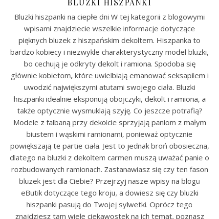
BLUZKI HISZPANKI
Bluzki hiszpanki na ciepłe dni W tej kategorii z blogowymi
wpisami znajdziecie wszelkie informacje dotyczące
pięknych bluzek z hiszpańskim dekoltem. Hiszpanka to
bardzo kobiecy i niezwykle charakterystyczny model bluzki,
bo cechują je odkryty dekolt i ramiona. Spodoba się
głównie kobietom, które uwielbiają emanować seksapilem i
uwodzić największymi atutami swojego ciała. Bluzki
hiszpanki idealnie eksponują obojczyki, dekolt i ramiona, a
także optycznie wysmuklają szyję. Co jeszcze potrafią?
Modele z falbaną przy dekolcie sprzyjają paniom z małym
biustem i wąskimi ramionami, ponieważ optycznie
powiększają te partie ciała. Jest to jednak broń obosieczna,
dlatego na bluzki z dekoltem carmen muszą uważać panie o
rozbudowanych ramionach. Zastanawiasz się czy ten fason
bluzek jest dla Ciebie? Przejrzyj nasze wpisy na blogu
eButik dotyczące tego kroju, a dowiesz się czy bluzki
hiszpanki pasują do Twojej sylwetki. Oprócz tego
znajdziesz tam wiele ciekawostek na ich temat, poznasz