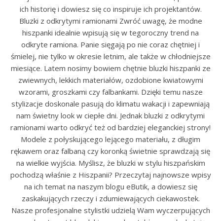
ich historię i dowiesz się co inspiruje ich projektantów.
Bluzki z odkrytymi ramionami Zwróć uwagę, że modne
hiszpanki idealnie wpisują się w tegoroczny trend na
odkryte ramiona. Panie sięgają po nie coraz chętniej i
śmielej, nie tylko w okresie letnim, ale także w chłodniejsze
miesiące. Latem nosimy bowiem chętnie bluzki hiszpanki ze
zwiewnych, lekkich materiałów, ozdobione kwiatowymi
wzorami, groszkami czy falbankami. Dzięki temu nasze
stylizacje doskonale pasują do klimatu wakacji i zapewniają
nam świetny look w ciepłe dni. Jednak bluzki z odkrytymi
ramionami warto odkryć też od bardziej eleganckiej strony!
Modele z połyskującego lejącego materiału, z długim
rękawem oraz falbaną czy koronką świetnie sprawdzają się
na wielkie wyjścia. Myślisz, że bluzki w stylu hiszpańskim
pochodzą właśnie z Hiszpanii? Przeczytaj najnowsze wpisy
na ich temat na naszym blogu eButik, a dowiesz się
zaskakujących rzeczy i zdumiewających ciekawostek.
Nasze profesjonalne stylistki udzielą Wam wyczerpujących