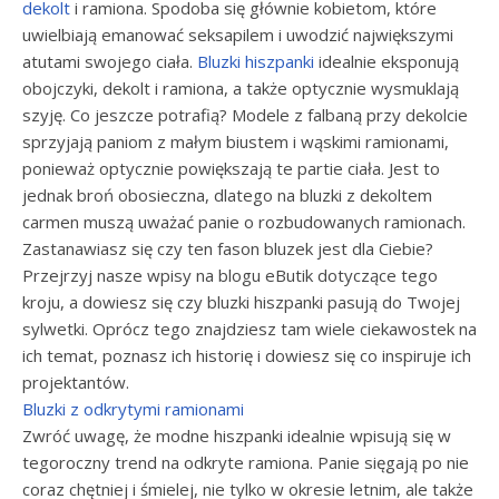
dekolt
i ramiona. Spodoba się głównie kobietom, które
uwielbiają emanować seksapilem i uwodzić największymi
atutami swojego ciała.
Bluzki hiszpanki
idealnie eksponują
obojczyki, dekolt i ramiona, a także optycznie wysmuklają
szyję. Co jeszcze potrafią? Modele z falbaną przy dekolcie
sprzyjają paniom z małym biustem i wąskimi ramionami,
ponieważ optycznie powiększają te partie ciała. Jest to
jednak broń obosieczna, dlatego na bluzki z dekoltem
carmen muszą uważać panie o rozbudowanych ramionach.
Zastanawiasz się czy ten fason bluzek jest dla Ciebie?
Przejrzyj nasze wpisy na blogu eButik dotyczące tego
kroju, a dowiesz się czy bluzki hiszpanki pasują do Twojej
sylwetki. Oprócz tego znajdziesz tam wiele ciekawostek na
ich temat, poznasz ich historię i dowiesz się co inspiruje ich
projektantów.
Bluzki z odkrytymi ramionami
Zwróć uwagę, że modne hiszpanki idealnie wpisują się w
tegoroczny trend na odkryte ramiona. Panie sięgają po nie
coraz chętniej i śmielej, nie tylko w okresie letnim, ale także