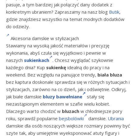
pasuje, a tym bardziej jak połączyć dany dodatek z
konkretnym ubraniem? Zapraszamy na nasz blog
Butik
,
gdzie znajdziesz wszystko na temat modnych dodatków
do odzieży.
Akcesoria damskie w stylizacjach
Stawiamy na wysoką jakość materiałów i precyzję
wykonania, abyś czuła się wyjątkowo i pewnie w
naszych
sukienkach
. Chcesz wyglądać szykownie
każdego dnia? Kup
sukienkę
idealną do pracy i na
weekend. Bez względu na panujące trendy,
biała bluza
bez kaptura doskonale sprawdza się w różnych sytuacjach i
stylizacjach, zarówno na co dzień, jak i odświętnie. Odkryj,
jak białe damskie
bluzy bawełniane
stały się
niezastąpionym elementem w szafie wielu kobiet.
Dlaczego warto chodzić w
bluzach
w chłodniejsze pory
roku, sprawdź popularne
bejsbolówki
damskie.
Ubrania
damskie dla osób noszących większe rozmiary powinny być
szyte tak, aby umiejętnie wyeksponować atuty figury i