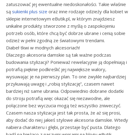
zatuszować jej ewentualne niedoskonałości. Takie właśnie
są
sukienki plus size
oraz inne rodzaje odzieży dla kobiet w
sklepie internetowym eButik.pl, w którym znajdziesz
unikalne produkty stworzone z myślą o zaspokojeniu
potrzeb osób, które chcą być dobrze ubrane i cenią sobie
odzież w pełni zgodną ze światowymi trendami.
Diabeł tkwi w modnych akcesoriach!
Dlaczego akcesoria damskie są tak ważne podczas
budowania stylizacji? Ponieważ rewelacyjnie ją dopełniają i
potrafią pięknie podkreślić jej największe walory,
wysuwając je na pierwszy plan. To one zwykle najbardziej
przykuwają uwagę i „robią stylizację”, czasem nawet
bardziej niż same ubrania. Odpowiednio dobrane dodatki
do stroju potrafią więc okazać się niezawodne, ale
połączone bez wyczucia mogą też wszystko zniweczyć.
Czasem nasza stylizacja jest tak prosta, że aż się prosi,
aby dodać do niej jakieś stylowe akcesoria damskie. Wtedy
nabiera charakteru i głębi, przestaje być pusta. Dlatego
bądź na bieżąco z naszymi wpisami na blogu eButik