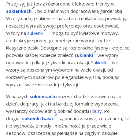
Przejrzyj już teraz różnorodne efektowne trendy w
sukienkach
, by olśnić innych dopracowaną garderobą.
Wzory nadają sukience charakteru i unikalności, pozwalając
noszącej wyrazić swoje preferencje oraz osobowość.
Wzory na
sukienki
– mogą to być kwiatowe motywy,
abstrakcyjne printy, geometryczne wzory czy też
klasyczne paski. Dostępne są różnorodne fasony i kroje, co
pozwala każdej kobiecie znaleźć
sukienki
we wzory
odpowiednią dla jej sylwetki oraz okazji.
Sukienki
we
wzory są doskonałym wyborem na wiele okazji, od
codziennych spacerów po eleganckie wyjścia, dodając
wyrazu i świeżości każdej stylizacji.
W naszych
sukienkach
możesz chodzić zarówno na co
dzień, do pracy, jak i na bardziej formalne wydarzenia,
wystarczy odpowiednio dobrać dodatki i
buty
. Po
drugie,
sukienki basic
są ponadczasowe, co oznacza, że
nie wychodzą z mody i można nosić je przez wiele
sezonów, oszczędzając pieniądze na ciągłym zakupie