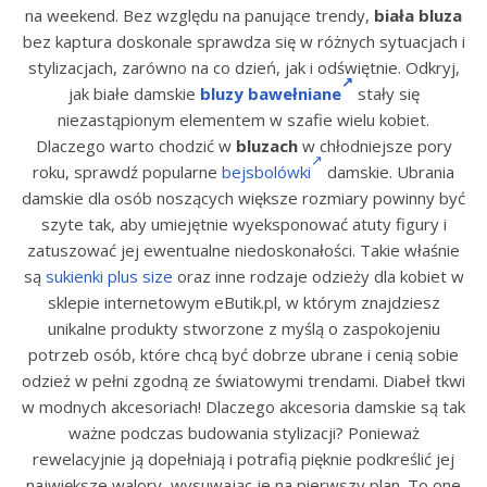
na weekend. Bez względu na panujące trendy,
biała bluza
bez kaptura doskonale sprawdza się w różnych sytuacjach i
stylizacjach, zarówno na co dzień, jak i odświętnie. Odkryj,
jak białe damskie
bluzy bawełniane
stały się
niezastąpionym elementem w szafie wielu kobiet.
Dlaczego warto chodzić w
bluzach
w chłodniejsze pory
roku, sprawdź popularne
bejsbolówki
damskie. Ubrania
damskie dla osób noszących większe rozmiary powinny być
szyte tak, aby umiejętnie wyeksponować atuty figury i
zatuszować jej ewentualne niedoskonałości. Takie właśnie
są
sukienki plus size
oraz inne rodzaje odzieży dla kobiet w
sklepie internetowym eButik.pl, w którym znajdziesz
unikalne produkty stworzone z myślą o zaspokojeniu
potrzeb osób, które chcą być dobrze ubrane i cenią sobie
odzież w pełni zgodną ze światowymi trendami. Diabeł tkwi
w modnych akcesoriach! Dlaczego akcesoria damskie są tak
ważne podczas budowania stylizacji? Ponieważ
rewelacyjnie ją dopełniają i potrafią pięknie podkreślić jej
największe walory, wysuwając je na pierwszy plan. To one