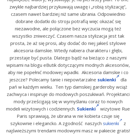
zwykle najbardziej przykuwają uwagę i „robią stylizację”,
czasem nawet bardziej niż same ubrania. Odpowiednio
dobrane dodatki do stroju potrafią więc okazać się
niezawodne, ale połączone bez wyczucia mogą też
wszystko zniweczyć. Czasem nasza stylizacja jest tak
prosta, że aż się prosi, aby dodać do niej jakieś stylowe
akcesoria damskie. Wtedy nabiera charakteru i głębi,
przestaje być pusta. Dlatego bądź na bieżąco z naszymi
wpisami na blogu eButik dotyczącymi modnych akcesoriów,
aby nie popełnić modowej wpadki. Akcesoria damskie i co
jeszcze? Polecamy tanie i niepowtarzalne
sukienki
dla
pań w każdym wieku. Ten typ damskiej garderoby wciąż
zachwyca i inspiruje do modowych poszukiwań. Projektanci
mody prześcigają się w wymyślaniu coraz to nowych
modeli wizytowych i codziennych.
Sukienki
wizytowe Rue
Paris sprawiają, że ubrana w nie kobieta czuje się
szykownie i elegancko. A zgodność naszych
sukienki
z
najświeższymi trendami modowymi masz w pakiecie gratis!