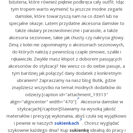
biżuteria, które również pięknie podkręca cały outfit. Idąc
tym tropem warto wymienić tu jeszcze modne zegarki
damskie, które towarzyszą nam na co dzień lub na
specjalne okazje. Latem przydatne akcesoria damskie to
także okulary przeciwsłoneczne i parasole, a także
akcesoria sezonowe, takie jak chusty czy nakrycia głowy.
Zimą z kolei nie zapominajmy o akcesoriach sezonowych,
do których należą z pewnością czapki zimowe, szaliki i
rękawiczki. Zwykle masz kłopot z doborem pasujących
akcesoriów do stylizacji? Nie wiesz co do siebie pasuje, a
tym bardziej jak połączyć dany dodatek z konkretnym
ubraniem? Zapraszamy na nasz blog Butik, gdzie
znajdziesz wszystko na temat modnych dodatków do
odzieży.[caption id="attachment_19313"
align="aligncenter" width="470"]
Akcesoria damskie w
stylizacjach[/caption]Stawiamy na wysoką jakość
materiałów i precyzję wykonania, abyś czuła się wyjątkowo
i pewnie w naszych
sukienkach
. Chcesz wyglądać
szykownie każdego dnia? Kup
sukienkę
idealną do pracy i