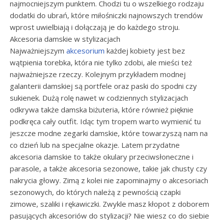
najmocniejszym punktem. Chodzi tu o wszelkiego rodzaju
dodatki do ubrań, które miłośniczki najnowszych trendów
wprost uwielbiają i dołączają je do każdego stroju.
Akcesoria damskie w stylizacjach
Najważniejszym
akcesorium
każdej kobiety jest bez
wątpienia torebka, która nie tylko zdobi, ale mieści też
najważniejsze rzeczy. Kolejnym przykładem modnej
galanterii damskiej są portfele oraz paski do spodni czy
sukienek. Dużą rolę nawet w codziennych stylizacjach
odkrywa także damska biżuteria, które również pięknie
podkręca cały outfit. Idąc tym tropem warto wymienić tu
jeszcze modne zegarki damskie, które towarzyszą nam na
co dzień lub na specjalne okazje. Latem przydatne
akcesoria damskie to także okulary przeciwsłoneczne i
parasole, a także akcesoria sezonowe, takie jak chusty czy
nakrycia głowy. Zimą z kolei nie zapominajmy o akcesoriach
sezonowych, do których należą z pewnością czapki
zimowe, szaliki i rękawiczki. Zwykle masz kłopot z doborem
pasujących akcesoriów do stylizacji? Nie wiesz co do siebie