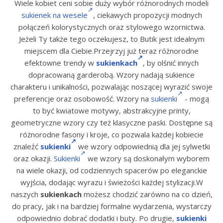
Wiele kobiet ceni sobie duży wybór różnorodnych modeli
sukienek na wesele
, ciekawych propozycji modnych
połączeń kolorystycznych oraz stylowego wzornictwa.
Jeżeli Ty także tego oczekujesz, to Butik jest idealnym
miejscem dla Ciebie.Przejrzyj już teraz różnorodne
efektowne trendy w
sukienkach
, by olśnić innych
dopracowaną garderobą. Wzory nadają sukience
charakteru i unikalności, pozwalając noszącej wyrazić swoje
preferencje oraz osobowość. Wzory na
sukienki
- mogą
to być kwiatowe motywy, abstrakcyjne printy,
geometryczne wzory czy też klasyczne paski. Dostępne są
różnorodne fasony i kroje, co pozwala każdej kobiecie
znaleźć
sukienki
we wzory odpowiednią dla jej sylwetki
oraz okazji.
Sukienki
we wzory są doskonałym wyborem
na wiele okazji, od codziennych spacerów po eleganckie
wyjścia, dodając wyrazu i świeżości każdej stylizacji.W
naszych
sukienkach
możesz chodzić zarówno na co dzień,
do pracy, jak i na bardziej formalne wydarzenia, wystarczy
odpowiednio dobrać dodatki i buty. Po drugie,
sukienki