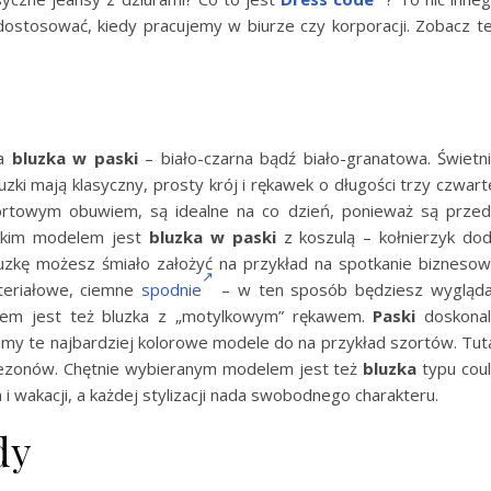
dostosować, kiedy pracujemy w biurze czy korporacji. Zobacz t
ta
bluzka w paski
– biało-czarna bądź biało-granatowa. Świetn
uzki mają klasyczny, prosty krój i rękawek o długości trzy czwart
ortowym obuwiem, są idealne na co dzień, ponieważ są prze
nckim modelem jest
bluzka w paski
z koszulą – kołnierzyk do
uzkę możesz śmiało założyć na przykład na spotkanie bizneso
teriałowe, ciemne
spodnie
– w ten sposób będziesz wygląd
niem jest też bluzka z „motylkowym” rękawem.
Paski
doskona
amy te najbardziej kolorowe modele do na przykład szortów. Tut
 sezonów. Chętnie wybieranym modelem jest też
bluzka
typu cou
 wakacji, a każdej stylizacji nada swobodnego charakteru.
dy