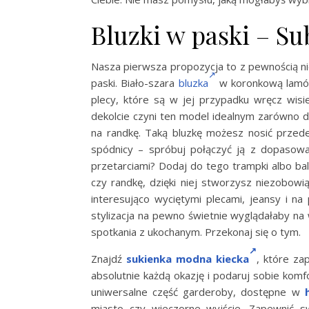
Bluzki w paski – Su
Nasza pierwsza propozycja to z pewnością n
paski. Biało-szara
bluzka
w koronkową lamówk
plecy, które są w jej przypadku wręcz wisi
dekolcie czyni ten model idealnym zarówno do 
na randkę. Taką bluzkę możesz nosić przed
spódnicy – spróbuj połączyć ją z dopasowa
przetarciami? Dodaj do tego trampki albo ba
czy randkę, dzięki niej stworzysz niezobowią
interesująco wyciętymi plecami, jeansy i na
stylizacja na pewno świetnie wyglądałaby na 
spotkania z ukochanym. Przekonaj się o tym.
Znajdź
sukienka modna kiecka
, które za
absolutnie każdą okazję i podaruj sobie komf
uniwersalne część garderoby, dostępne w
miasto czy wieczorne wyjście. Zapewnić 