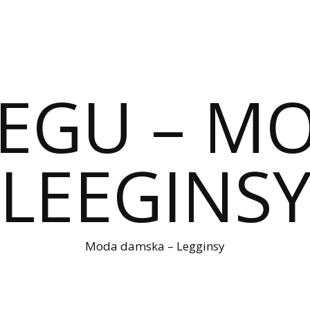
IEGU – M
LEEGINS
Moda damska – Legginsy