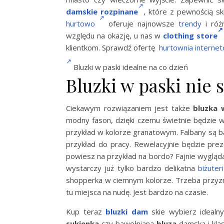
damskie rozpinane
, które z pewnością s
hurtowo
oferuje najnowsze
trendy
i róż
względu na okazję, u nas w
clothing store
klientkom. Sprawdź ofertę
hurtownia interne
Bluzki w paski idealne na co dzień
Bluzki w paski nie 
Ciekawym rozwiązaniem jest także
bluzka 
modny fason, dzięki czemu świetnie będzie 
przykład w kolorze granatowym. Falbany są ba
przykład do pracy. Rewelacyjnie będzie prez
powiesz na przykład na bordo? Fajnie wygląd
wystarczy już tylko bardzo delikatna
biżuter
shopperka w ciemnym kolorze. Trzeba przyz
tu miejsca na nudę. Jest bardzo na czasie.
Kup teraz
bluzki dam
skie wybierz idealny
sukienka
czy bawełniana
bluza
damska i kla