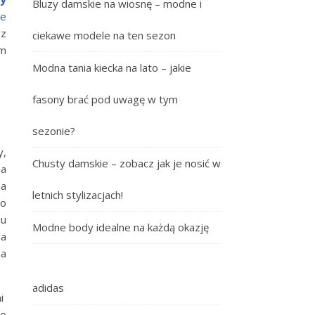
Bluzy damskie na wiosnę – modne i
 e
ez
ciekawe modele na ten sezon
im
Modna tania kiecka na lato – jakie
fasony brać pod uwagę w tym
sezonie?
y,
Chusty damskie – zobacz jak je nosić w
na
na
letnich stylizacjach!
co
ju
Modne body idealne na każdą okazję
na
ma
adidas
ni
go