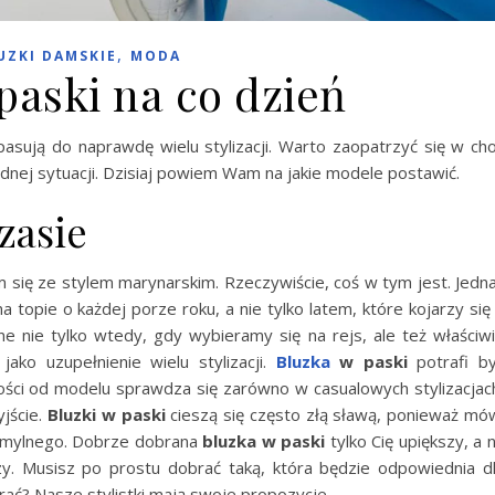
,
UZKI DAMSKIE
MODA
paski na co dzień
asują do naprawdę wielu stylizacji. Warto zaopatrzyć się w ch
ednej sytuacji. Dzisiaj powiem Wam na jakie modele postawić.
zasie
am się ze stylem marynarskim. Rzeczywiście, coś w tym jest. Jedn
a topie o każdej porze roku, a nie tylko latem, które kojarzy się
ne nie tylko wtedy, gdy wybieramy się na rejs, ale też właściw
ako uzupełnienie wielu stylizacji.
Bluzka
w paski
potrafi b
ości od modelu sprawdza się zarówno w casualowych stylizacjac
yjście.
Bluzki w paski
cieszą się często złą sławą, ponieważ mó
ej mylnego. Dobrze dobrana
bluzka w paski
tylko Cię upiększy, a 
y. Musisz po prostu dobrać taką, która będzie odpowiednia d
ać? Nasze stylistki mają swoje propozycje.