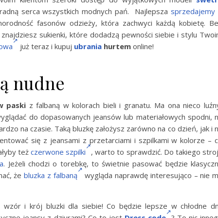
kradną serca wszystkich modnych pań. Najlepsza
sprzedajemy
norodność fasonów odzieży, która zachwyci każdą kobietę. B
znajdziesz sukienki, które dodadzą pewności siebie i stylu Two
towa
już teraz i kupuj
ubrania
hurtem
online!
są nudne
w paski
z falbaną w kolorach bieli i granatu. Ma ona nieco luźn
wyglądać do dopasowanych jeansów lub materiałowych spodni, 
rdzo na czasie. Taką bluzkę założysz zarówno na co dzień, jak i 
entować się z jeansami z przetarciami i szpilkami w kolorze – 
ałyby też
czerwone szpilki
, warto to sprawdzić. Do takiego stro
ia
. Jeżeli chodzi o torebkę, to świetnie pasować będzie klasycz
nać, że
bluzka z falbaną
wygląda naprawdę interesująco – nie 
 wzór i krój bluzki dla siebie! Co będzie lepsze w chłodne d
syczne jeansy z dziurami? Co to jest
Dress code
? To nic inne