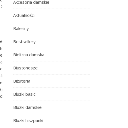
Akcesoria damskie
eż
Aktualności
Baleriny
ie
Bestsellery
e.
Bielizna damska
de
da
Biustonosze
we
ać
Biżuteria
le
aj
Bluzki basic
ld
Bluzki damskie
Bluzki hiszpanki