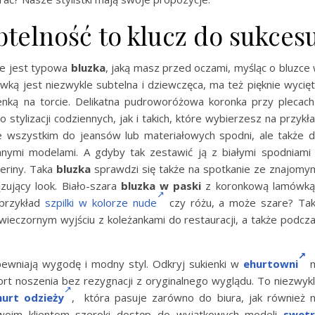
btelność to klucz do sukces
ie jest typowa
bluzka
, jaką masz przed oczami, myśląc o bluzce
ą jest niezwykle subtelna i dziewczęca, ma też pięknie wycię
enką na torcie. Delikatna pudroworóżowa koronka przy plecach
stylizacji codziennych, jak i takich, które wybierzesz na przykł
e wszystkim do jeansów lub materiałowych spodni, ale także 
nymi modelami. A gdyby tak zestawić ją z białymi spodniami
leriny. Taka
bluzka
sprawdzi się także na spotkanie ze znajomy
zujący look. Biało-szara
bluzka w paski
z koronkową lamówką
 przykład
szpilki w kolorze nude
czy różu, a może szare? Ta
wieczornym wyjściu z koleżankami do restauracji, a także podcz
pewniają wygodę i modny styl. Odkryj sukienki w
ehurtowni
n
ort noszenia bez rezygnacji z oryginalnego wyglądu. To niezwyk
hurt odzieży
, która pasuje zarówno do biura, jak również 
swoim klientom szeroki dostęp do wyjątkowych modeli
swetr