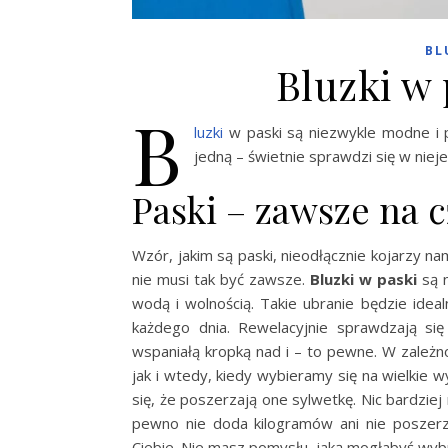
BL
Bluzki w 
B
luzki
w paski są niezwykle modne i p
jedną – świetnie sprawdzi się w niej
Paski – zawsze na c
Wzór, jakim są paski, nieodłącznie kojarzy n
nie musi tak być zawsze.
Bluzki w paski
są n
wodą i wolnością. Takie ubranie będzie ideal
każdego dnia. Rewelacyjnie sprawdzają się j
wspaniałą kropką nad i – to pewne. W zależn
jak i wtedy, kiedy wybieramy się na wielkie w
się, że poszerzają one sylwetkę. Nic bardzi
pewno nie doda kilogramów ani nie poszerz
Ciebie. Nie masz pomysłu, jaką mogłabyś wybr