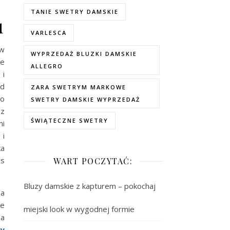
TANIE SWETRY DAMSKIE
u
VARLESCA
 w
WYPRZEDAŻ BLUZKI DAMSKIE
te
ALLEGRO
 i
ad
ZARA SWETRYM MARKOWE
do
SWETRY DAMSKIE WYPRZEDAŻ
 z
ŚWIĄTECZNE SWETRY
mi
 i
ka
as
WART POCZYTAĆ:
Bluzy damskie z kapturem – pokochaj
a
le
miejski look w wygodnej formie
na
y