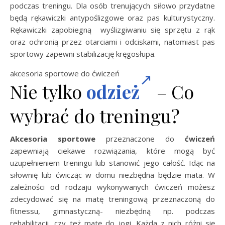
podczas treningu. Dla osób trenujących siłowo przydatne
będą rękawiczki antypoślizgowe oraz pas kulturystyczny.
Rękawiczki zapobiegną wyślizgiwaniu się sprzętu z rąk
oraz ochronią przez otarciami i odciskami, natomiast pas
sportowy zapewni stabilizację kręgosłupa.
akcesoria sportowe do ćwiczeń
Nie tylko
odzież
– Co
wybrać do treningu?
Akcesoria sportowe
przeznaczone do
ćwiczeń
zapewniają ciekawe rozwiązania, które mogą być
uzupełnieniem treningu lub stanowić jego całość. Idąc na
siłownię lub ćwicząc w domu niezbędna będzie mata. W
zależności od rodzaju wykonywanych ćwiczeń możesz
zdecydować się na matę treningową przeznaczoną do
fitnessu, gimnastyczną- niezbędną np. podczas
rehabilitacji, czy też matę do jogi. Każda z nich różni się