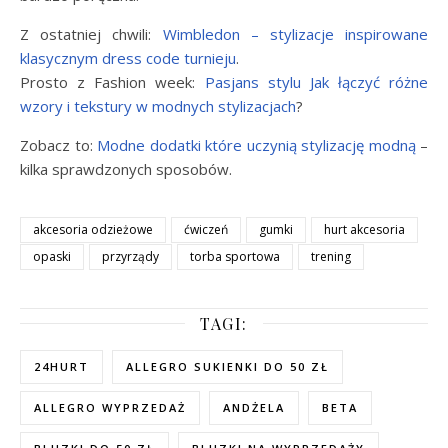
Z ostatniej chwili:
Wimbledon – stylizacje inspirowane
klasycznym dress code turnieju
.
Prosto z Fashion week:
Pasjans stylu Jak łączyć różne
wzory i tekstury w modnych stylizacjach
?
Zobacz to:
Modne dodatki które uczynią stylizację modną
–
kilka sprawdzonych sposobów.
akcesoria odzieżowe
ćwiczeń
gumki
hurt akcesoria
opaski
przyrządy
torba sportowa
trening
TAGI:
24HURT
ALLEGRO SUKIENKI DO 50 ZŁ
ALLEGRO WYPRZEDAŻ
ANDŻELA
BETA